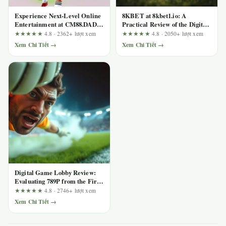
Experience Next-Level Online
8KBET at 8kbet1.io: A
Entertainment at CM88.DAD:
Practical Review of the Digital
A UX Expert’s Review
Game Space
★★★★★
4.8 · 2362+ lượt xem
★★★★★
4.8 · 2050+ lượt xem
Xem Chi Tiết →
Xem Chi Tiết →
Digital Game Lobby Review:
Evaluating 789P from the First
Visit to Everyday Use
★★★★★
4.8 · 2746+ lượt xem
Xem Chi Tiết →