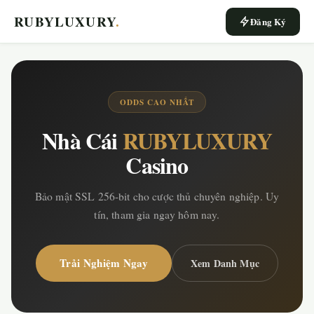
RUBYLUXURY
.
Đăng Ký
ODDS CAO NHẤT
Nhà Cái
RUBYLUXURY
Casino
Bảo mật SSL 256-bit cho cược thủ chuyên nghiệp. Uy
tín, tham gia ngay hôm nay.
Trải Nghiệm Ngay
Xem Danh Mục