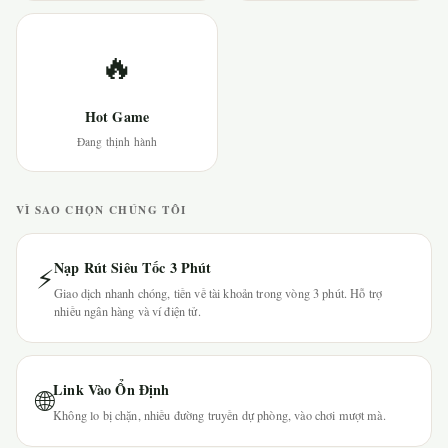
🔥
Hot Game
Đang thịnh hành
VÌ SAO CHỌN CHÚNG TÔI
Nạp Rút Siêu Tốc 3 Phút
⚡
Giao dịch nhanh chóng, tiền về tài khoản trong vòng 3 phút. Hỗ trợ
nhiều ngân hàng và ví điện tử.
Link Vào Ổn Định
🌐
Không lo bị chặn, nhiều đường truyền dự phòng, vào chơi mượt mà.