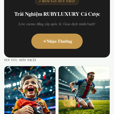
⚡ HÔM NAY DUY NHẤT
Trải Nghiệm RUBYLUXURY Cá Cược
Live casino đẳng cấp quốc tế. Giao dịch minh bạch!
Nhận Thưởng
TIN TỨC MỚI NHẤT