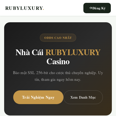
RUBYLUXURY
.
Đăng Ký
ODDS CAO NHẤT
Nhà Cái
RUBYLUXURY
Casino
Bảo mật SSL 256-bit cho cược thủ chuyên nghiệp. Uy
tín, tham gia ngay hôm nay.
Trải Nghiệm Ngay
Xem Danh Mục