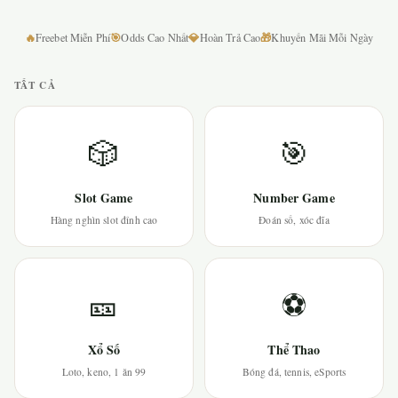
🔥
🎯
💎
🎁
Freebet Miễn Phí
Odds Cao Nhất
Hoàn Trả Cao
Khuyến Mãi Mỗi Ngày
TẤT CẢ
🎲
🎯
Slot Game
Number Game
Hàng nghìn slot đỉnh cao
Đoán số, xóc đĩa
🎫
⚽
Xổ Số
Thể Thao
Loto, keno, 1 ăn 99
Bóng đá, tennis, eSports