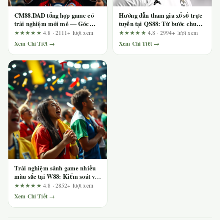
CM88.DAD tổng hợp game có
Hướng dẫn tham gia xổ số trực
trải nghiệm mới mẻ — Góc
tuyến tại QS88: Từ bước chuẩn
nhìn từ chuyên gia UX
bị đến kiểm soát rủi ro
★★★★★
4.8 · 2111+ lượt xem
★★★★★
4.8 · 2994+ lượt xem
Xem Chi Tiết →
Xem Chi Tiết →
Trải nghiệm sảnh game nhiều
màu sắc tại W88: Kiểm soát vốn
trước khi tìm kiếm chiến thắng
★★★★★
4.8 · 2852+ lượt xem
Xem Chi Tiết →