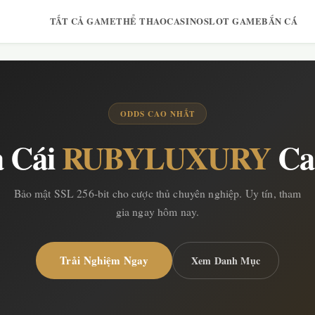
TẤT CẢ GAME
THỂ THAO
CASINO
SLOT GAME
BẮN CÁ
ODDS CAO NHẤT
 Cái
RUBYLUXURY
Ca
Bảo mật SSL 256-bit cho cược thủ chuyên nghiệp. Uy tín, tham
gia ngay hôm nay.
Trải Nghiệm Ngay
Xem Danh Mục