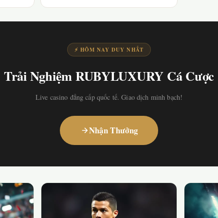
⚡ HÔM NAY DUY NHẤT
Trải Nghiệm RUBYLUXURY Cá Cược
Live casino đẳng cấp quốc tế. Giao dịch minh bạch!
Nhận Thưởng