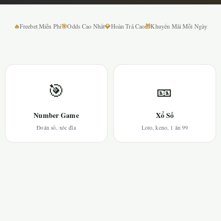
🔥
🎯
💎
🎁
Freebet Miễn Phí
Odds Cao Nhất
Hoàn Trả Cao
Khuyến Mãi Mỗi Ngày
🎯
🎫
Number Game
Xổ Số
Đoán số, xóc đĩa
Loto, keno, 1 ăn 99