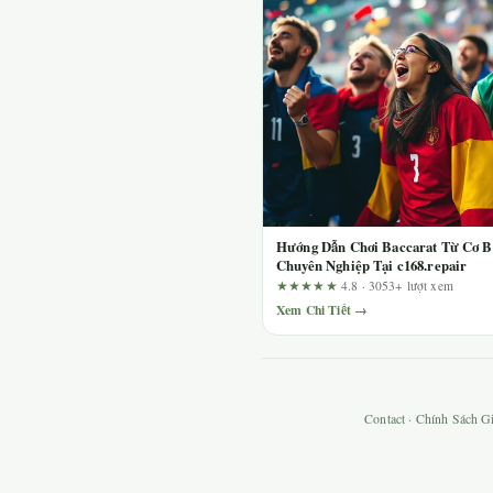
Hướng Dẫn Chơi Baccarat Từ Cơ 
Chuyên Nghiệp Tại c168.repair
★★★★★
4.8 · 3053+ lượt xem
Xem Chi Tiết →
Contact
·
Chính Sách G