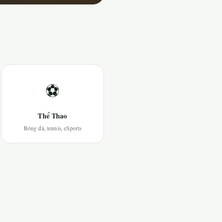
⚽
Thể Thao
Bóng đá, tennis, eSports