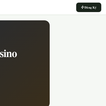
Đăng Ký
sino