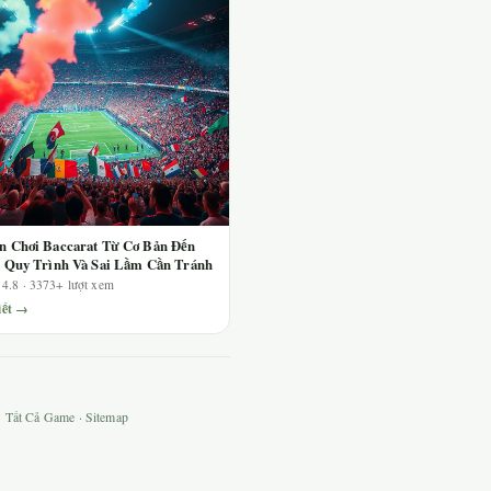
n Chơi Baccarat Từ Cơ Bản Đến
 Quy Trình Và Sai Lầm Cần Tránh
★
4.8 · 3373+ lượt xem
iết →
·
Tất Cả Game
·
Sitemap