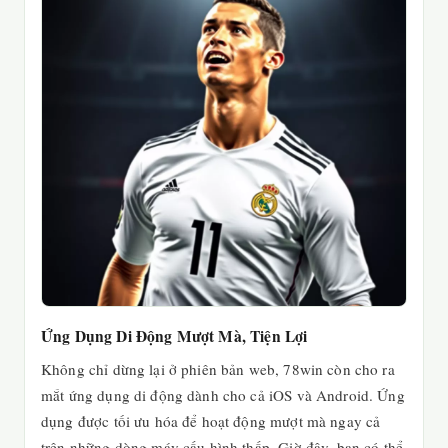
Ứng Dụng Di Động Mượt Mà, Tiện Lợi
Không chỉ dừng lại ở phiên bản web, 78win còn cho ra
mắt ứng dụng di động dành cho cả iOS và Android. Ứng
dụng được tối ưu hóa để hoạt động mượt mà ngay cả
trên những dòng máy cấu hình thấp. Giờ đây, bạn có thể