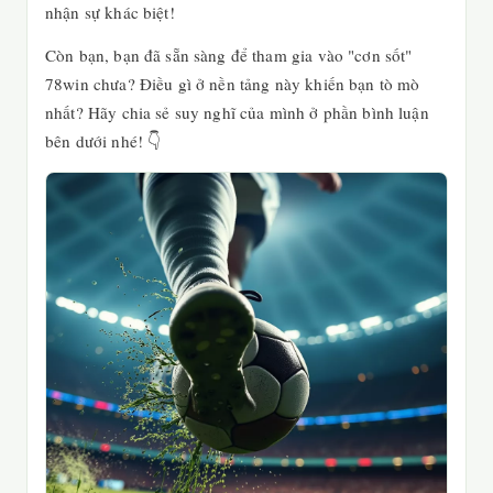
nhận sự khác biệt!
Còn bạn, bạn đã sẵn sàng để tham gia vào "cơn sốt"
78win chưa? Điều gì ở nền tảng này khiến bạn tò mò
nhất? Hãy chia sẻ suy nghĩ của mình ở phần bình luận
bên dưới nhé! 👇