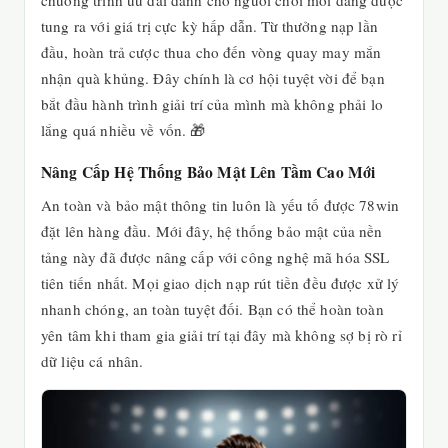
chương trình ưu đãi dành cho người chơi mới đang được
tung ra với giá trị cực kỳ hấp dẫn. Từ thưởng nạp lần
đầu, hoàn trả cược thua cho đến vòng quay may mắn
nhận quà khủng. Đây chính là cơ hội tuyệt vời để bạn
bắt đầu hành trình giải trí của mình mà không phải lo
lắng quá nhiều về vốn. 🎁
Nâng Cấp Hệ Thống Bảo Mật Lên Tầm Cao Mới
An toàn và bảo mật thông tin luôn là yếu tố được 78win
đặt lên hàng đầu. Mới đây, hệ thống bảo mật của nền
tảng này đã được nâng cấp với công nghệ mã hóa SSL
tiên tiến nhất. Mọi giao dịch nạp rút tiền đều được xử lý
nhanh chóng, an toàn tuyệt đối. Bạn có thể hoàn toàn
yên tâm khi tham gia giải trí tại đây mà không sợ bị rò rỉ
dữ liệu cá nhân.