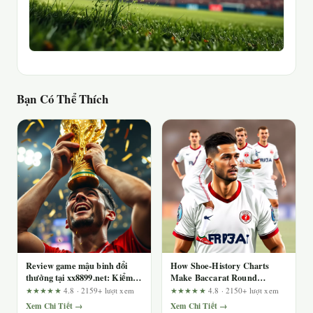
Bạn Có Thể Thích
Review game mậu binh đổi
How Shoe-History Charts
thưởng tại xx8899.net: Kiểm
Make Baccarat Round
tra tính minh bạch, tốc độ và
Analysis Easier: A
★★★★★
4.8 · 2159+ lượt xem
★★★★★
4.8 · 2150+ lượt xem
bảo mật
Transparent Look at
Xem Chi Tiết →
Xem Chi Tiết →