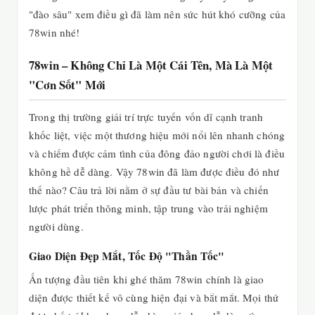
"đào sâu" xem điều gì đã làm nên sức hút khó cưỡng của
78win nhé!
78win – Không Chỉ Là Một Cái Tên, Mà Là Một
"Cơn Sốt" Mới
Trong thị trường giải trí trực tuyến vốn dĩ cạnh tranh
khốc liệt, việc một thương hiệu mới nổi lên nhanh chóng
và chiếm được cảm tình của đông đảo người chơi là điều
không hề dễ dàng. Vậy 78win đã làm được điều đó như
thế nào? Câu trả lời nằm ở sự đầu tư bài bản và chiến
lược phát triển thông minh, tập trung vào trải nghiệm
người dùng.
Giao Diện Đẹp Mắt, Tốc Độ "Thần Tốc"
Ấn tượng đầu tiên khi ghé thăm 78win chính là giao
diện được thiết kế vô cùng hiện đại và bắt mắt. Mọi thứ