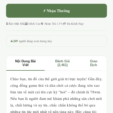
⚡ Nhận Thưởng
🔒 Bảo Mật SSL
🎰 Odds Cao
🔄 Hoàn Trả 1.5%
💳 Đa Kênh Nạp
269
🔥
người đang xem trang này
Nội Dung Bài
Đánh Giá
Giao
Viết
(2,461)
Dịch
Chào bạn, tín đồ của thế giới giải trí trực tuyến! Gần đây,
cộng đồng game thủ và dân chơi cá cược đang xôn xao
bàn tán về một cái tên cực kỳ "hot" – đó chính là 78win.
Nếu bạn là người đam mê khám phá những sân chơi mới
lạ, chất lượng và uy tín, chắc chắn không thể bỏ qua
những tin tức mới nhất về nền tảng này. Hãy cùng tôi