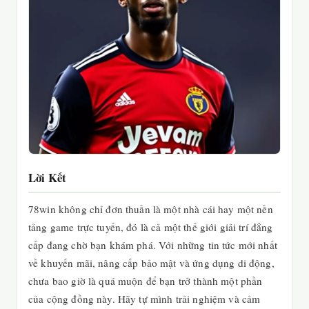
Lời Kết
78win không chỉ đơn thuần là một nhà cái hay một nền
tảng game trực tuyến, đó là cả một thế giới giải trí đẳng
cấp đang chờ bạn khám phá. Với những tin tức mới nhất
về khuyến mãi, nâng cấp bảo mật và ứng dụng di động,
chưa bao giờ là quá muộn để bạn trở thành một phần
của cộng đồng này. Hãy tự mình trải nghiệm và cảm