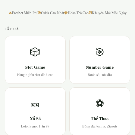
🔥
🎯
💎
🎁
Freebet Miễn Phí
Odds Cao Nhất
Hoàn Trả Cao
Khuyến Mãi Mỗi Ngày
TẤT CẢ
🎲
🎯
Slot Game
Number Game
Hàng nghìn slot đỉnh cao
Đoán số, xóc đĩa
🎫
⚽
Xổ Số
Thể Thao
Loto, keno, 1 ăn 99
Bóng đá, tennis, eSports