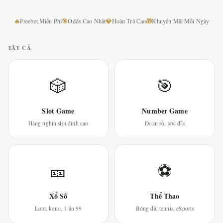
🔥
🎯
💎
🎁
Freebet Miễn Phí
Odds Cao Nhất
Hoàn Trả Cao
Khuyến Mãi Mỗi Ngày
TẤT CẢ
🎲
🎯
Slot Game
Number Game
Hàng nghìn slot đỉnh cao
Đoán số, xóc đĩa
🎫
⚽
Xổ Số
Thể Thao
Loto, keno, 1 ăn 99
Bóng đá, tennis, eSports