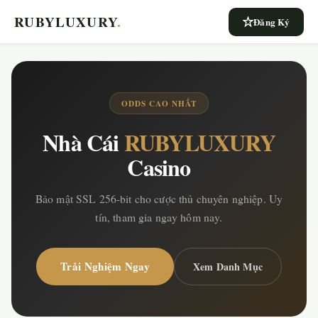
RUBYLUXURY
.
Đăng Ký
ODDS CAO NHẤT
Nhà Cái
RUBYLUXURY
Casino
Bảo mật SSL 256-bit cho cược thủ chuyên nghiệp. Uy
tín, tham gia ngay hôm nay.
Trải Nghiệm Ngay
Xem Danh Mục