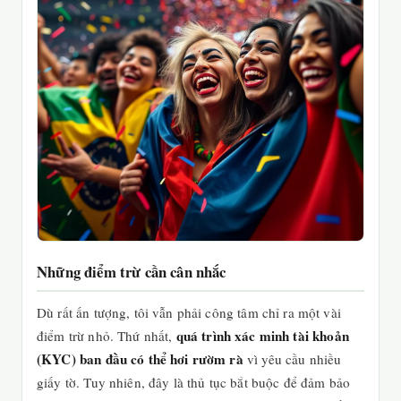
Những điểm trừ cần cân nhắc
Dù rất ấn tượng, tôi vẫn phải công tâm chỉ ra một vài
quá trình xác minh tài khoản
điểm trừ nhỏ. Thứ nhất,
(KYC) ban đầu có thể hơi rườm rà
vì yêu cầu nhiều
giấy tờ. Tuy nhiên, đây là thủ tục bắt buộc để đảm bảo