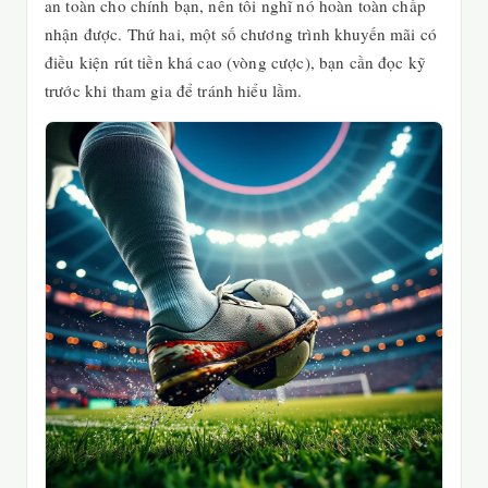
an toàn cho chính bạn, nên tôi nghĩ nó hoàn toàn chấp
nhận được. Thứ hai, một số chương trình khuyến mãi có
điều kiện rút tiền khá cao (vòng cược), bạn cần đọc kỹ
trước khi tham gia để tránh hiểu lầm.