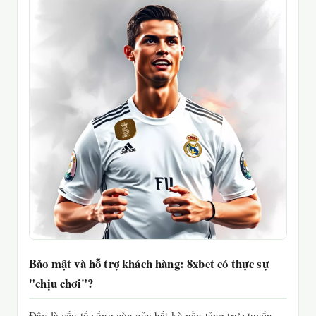
Bảo mật và hỗ trợ khách hàng: 8xbet có thực sự
"chịu chơi"?
Đây là yếu tố sống còn của bất kỳ nền tảng trực tuyến