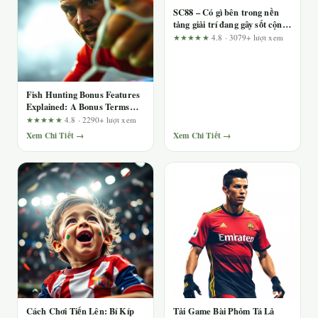
SC88 – Có gì bên trong nền
tảng giải trí đang gây sốt cộng
đồng game thủ Việt?
★★★★★
4.8 · 3079+ lượt xem
Fish Hunting Bonus Features
Explained: A Bonus Terms
Expert's Guide to Wagering
★★★★★
4.8 · 2290+ lượt xem
Requirements
Xem Chi Tiết →
Xem Chi Tiết →
Cách Chơi Tiến Lên: Bí Kíp
Tải Game Bài Phỏm Tá Lả