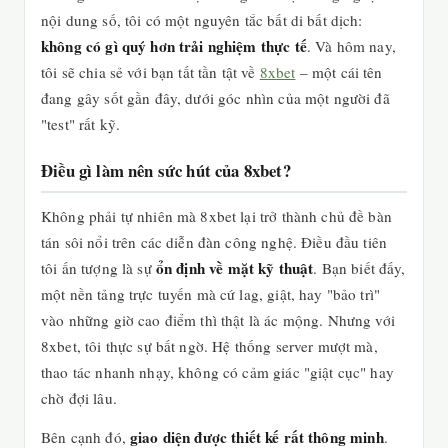
nội dung số, tôi có một nguyên tắc bất di bất dịch:
không có gì quý hơn trải nghiệm thực tế
. Và hôm nay,
tôi sẽ chia sẻ với bạn tất tần tật về
8xbet
– một cái tên
đang gây sốt gần đây, dưới góc nhìn của một người đã
"test" rất kỹ.
Điều gì làm nên sức hút của 8xbet?
Không phải tự nhiên mà 8xbet lại trở thành chủ đề bàn
tán sôi nổi trên các diễn đàn công nghệ. Điều đầu tiên
ổn định về mặt kỹ thuật
tôi ấn tượng là sự
. Bạn biết đấy,
một nền tảng trực tuyến mà cứ lag, giật, hay "bảo trì"
vào những giờ cao điểm thì thật là ác mộng. Nhưng với
8xbet, tôi thực sự bất ngờ. Hệ thống server mượt mà,
thao tác nhanh nhạy, không có cảm giác "giật cục" hay
chờ đợi lâu.
giao diện được thiết kế rất thông minh
Bên cạnh đó,
.