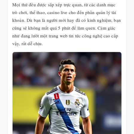
Mọi thứ đều được sắp xếp trực quan, từ các danh mục
trò chơi, thể thao, casino live cho đến phần quản lý tài
khoản. Dù bạn là người mới hay đã có kinh nghiệm, bạn
cũng sẽ không mất quá 5 phút để làm quen. Cảm giác
như đang lướt một trang web tin tức công nghệ cao cấp
vậy, rất dễ chịu.