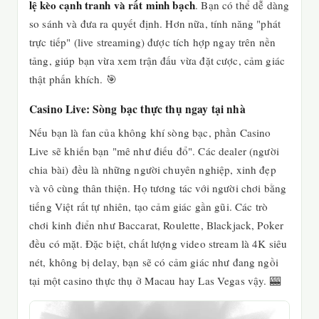
lệ kèo cạnh tranh và rất minh bạch
. Bạn có thể dễ dàng
so sánh và đưa ra quyết định. Hơn nữa, tính năng "phát
trực tiếp" (live streaming) được tích hợp ngay trên nền
tảng, giúp bạn vừa xem trận đấu vừa đặt cược, cảm giác
thật phấn khích. 🎯
Casino Live: Sòng bạc thực thụ ngay tại nhà
Nếu bạn là fan của không khí sòng bạc, phần Casino
Live sẽ khiến bạn "mê như điếu đổ". Các dealer (người
chia bài) đều là những người chuyên nghiệp, xinh đẹp
và vô cùng thân thiện. Họ tương tác với người chơi bằng
tiếng Việt rất tự nhiên, tạo cảm giác gần gũi. Các trò
chơi kinh điển như Baccarat, Roulette, Blackjack, Poker
đều có mặt. Đặc biệt, chất lượng video stream là 4K siêu
nét, không bị delay, bạn sẽ có cảm giác như đang ngồi
tại một casino thực thụ ở Macau hay Las Vegas vậy. 🎰