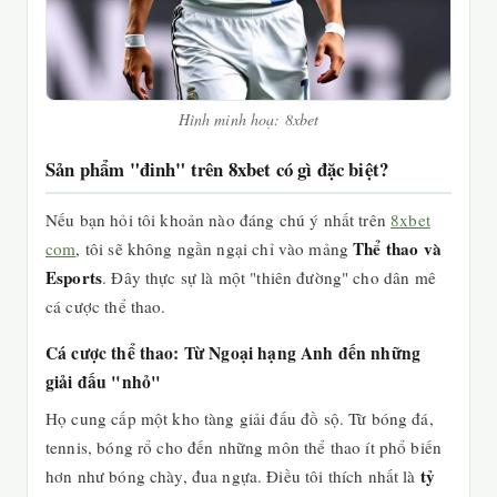
Hình minh hoạ: 8xbet
Sản phẩm "đinh" trên 8xbet có gì đặc biệt?
Nếu bạn hỏi tôi khoản nào đáng chú ý nhất trên
8xbet
Thể thao và
com
, tôi sẽ không ngần ngại chỉ vào mảng
Esports
. Đây thực sự là một "thiên đường" cho dân mê
cá cược thể thao.
Cá cược thể thao: Từ Ngoại hạng Anh đến những
giải đấu "nhỏ"
Họ cung cấp một kho tàng giải đấu đồ sộ. Từ bóng đá,
tennis, bóng rổ cho đến những môn thể thao ít phổ biến
tỷ
hơn như bóng chày, đua ngựa. Điều tôi thích nhất là