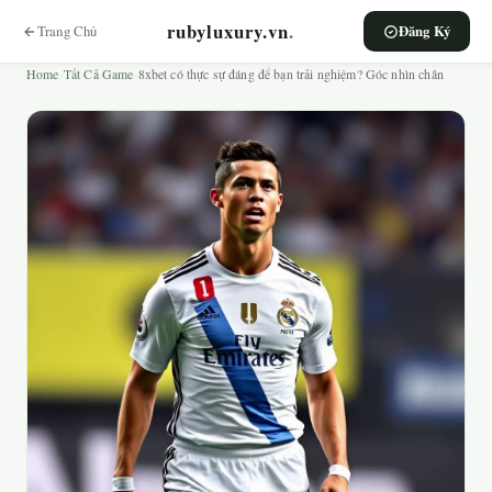
rubyluxury.vn
.
Trang Chủ
Đăng Ký
Home
›
Tất Cả Game
›
8xbet có thực sự đáng để bạn trải nghiệm? Góc nhìn chân