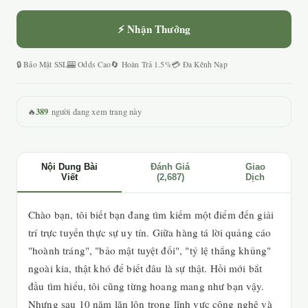
⚡ Nhận Thưởng
🔒 Bảo Mật SSL
🎰 Odds Cao
🔄 Hoàn Trả 1.5%
💳 Đa Kênh Nạp
389
🔥
người đang xem trang này
Nội Dung Bài
Đánh Giá
Giao
Viết
(2,687)
Dịch
Chào bạn, tôi biết bạn đang tìm kiếm một điểm đến giải
trí trực tuyến thực sự uy tín. Giữa hàng tá lời quảng cáo
"hoành tráng", "bảo mật tuyệt đối", "tỷ lệ thắng khủng"
ngoài kia, thật khó để biết đâu là sự thật. Hồi mới bắt
đầu tìm hiểu, tôi cũng từng hoang mang như bạn vậy.
Nhưng sau 10 năm lăn lộn trong lĩnh vực công nghệ và