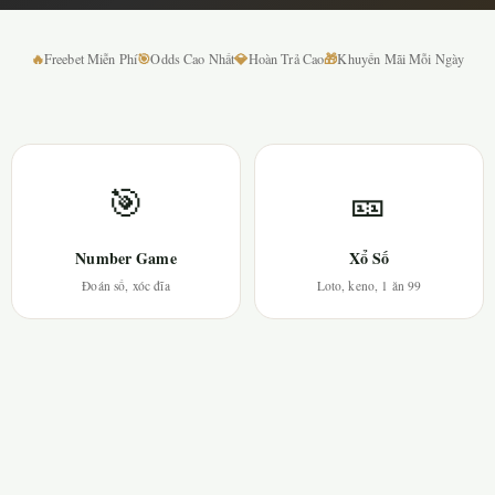
🔥
🎯
💎
🎁
Freebet Miễn Phí
Odds Cao Nhất
Hoàn Trả Cao
Khuyến Mãi Mỗi Ngày
🎯
🎫
Number Game
Xổ Số
Đoán số, xóc đĩa
Loto, keno, 1 ăn 99