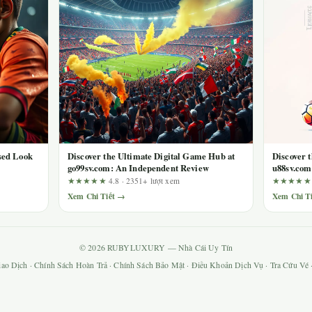
sed Look
Discover the Ultimate Digital Game Hub at
Discover 
go99sv.com: An Independent Review
u88sv.com
★★★★★
4.8 · 2351+ lượt xem
★★★★
Xem Chi Tiết →
Xem Chi T
© 2026 RUBYLUXURY — Nhà Cái Uy Tín
iao Dịch
·
Chính Sách Hoàn Trả
·
Chính Sách Bảo Mật
·
Điều Khoản Dịch Vụ
·
Tra Cứu Vé