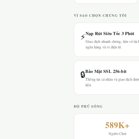
VÌ SAO CHỌN CHÚNG TÔI
Nạp Rút Siêu Tốc 3 Phút
⚡
Giao dịch nhanh chóng, tiền về tài
ngân hàng và ví điện tử.
Bảo Mật SSL 256-bit
🔒
Thông tin cá nhân và giao dịch đượ
liệu.
ĐỘ PHỦ SÓNG
589K+
Người Chơi