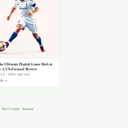
the Ultimate Digital Game Hub at
: A UX-Focused Review
★
4.8 · 2898+ lượt xem
iết →
·
Tất Cả Game
·
Sitemap