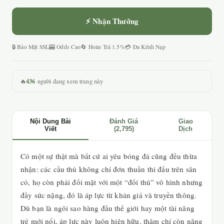
⚡ Nhận Thưởng
🔒 Bảo Mật SSL
🎰 Odds Cao
🔄 Hoàn Trả 1.5%
💳 Đa Kênh Nạp
436
🔥
người đang xem trang này
Nội Dung Bài
Đánh Giá
Giao
Viết
(2,795)
Dịch
Có một sự thật mà bất cứ ai yêu bóng đá cũng đều thừa
nhận: các cầu thủ không chỉ đơn thuần thi đấu trên sân
cỏ, họ còn phải đối mặt với một “đối thủ” vô hình nhưng
đầy sức nặng, đó là áp lực từ khán giả và truyền thông.
Dù bạn là ngôi sao hàng đầu thế giới hay một tài năng
trẻ mới nổi, áp lực này luôn hiện hữu, thậm chí còn nặng