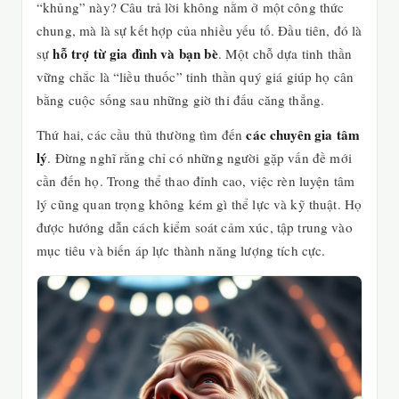
“khủng” này? Câu trả lời không nằm ở một công thức
chung, mà là sự kết hợp của nhiều yếu tố. Đầu tiên, đó là
hỗ trợ từ gia đình và bạn bè
sự
. Một chỗ dựa tinh thần
vững chắc là “liều thuốc” tinh thần quý giá giúp họ cân
bằng cuộc sống sau những giờ thi đấu căng thẳng.
các chuyên gia tâm
Thứ hai, các cầu thủ thường tìm đến
lý
. Đừng nghĩ rằng chỉ có những người gặp vấn đề mới
cần đến họ. Trong thể thao đỉnh cao, việc rèn luyện tâm
lý cũng quan trọng không kém gì thể lực và kỹ thuật. Họ
được hướng dẫn cách kiểm soát cảm xúc, tập trung vào
mục tiêu và biến áp lực thành năng lượng tích cực.