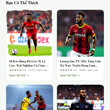
Bạn Có Thể Thích
S8 Kèo Bóng Đá Live Tỷ Lệ
Lương Sơn TV: Nền Tảng Giải
Cao: Trải Nghiệm Cá Cược
Trí Trực Tuyến Đang Làm
Đỉnh Cao
Mưa Làm Gió
★★★★★
4.8 · 2135+ lượt xem
★★★★★
4.8 · 2486+ lượt xem
Xem Chi Tiết →
Xem Chi Tiết →