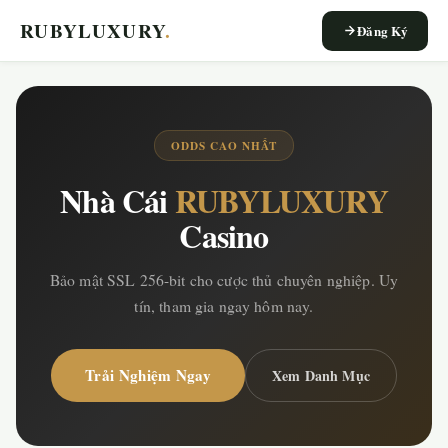
RUBYLUXURY
.
Đăng Ký
ODDS CAO NHẤT
Nhà Cái
RUBYLUXURY
Casino
Bảo mật SSL 256-bit cho cược thủ chuyên nghiệp. Uy
tín, tham gia ngay hôm nay.
Trải Nghiệm Ngay
Xem Danh Mục