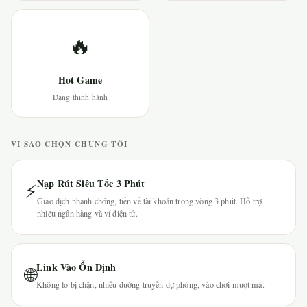
🔥
Hot Game
Đang thịnh hành
VÌ SAO CHỌN CHÚNG TÔI
Nạp Rút Siêu Tốc 3 Phút
⚡
Giao dịch nhanh chóng, tiền về tài khoản trong vòng 3 phút. Hỗ trợ
nhiều ngân hàng và ví điện tử.
Link Vào Ổn Định
🌐
Không lo bị chặn, nhiều đường truyền dự phòng, vào chơi mượt mà.