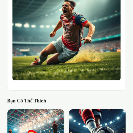
Bạn Có Thể Thích