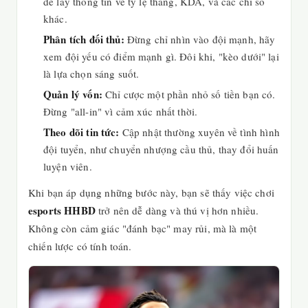
để lấy thông tin về tỷ lệ thắng, KDA, và các chỉ số
khác.
Phân tích đối thủ:
Đừng chỉ nhìn vào đội mạnh, hãy
xem đội yếu có điểm mạnh gì. Đôi khi, "kèo dưới" lại
là lựa chọn sáng suốt.
Quản lý vốn:
Chỉ cược một phần nhỏ số tiền bạn có.
Đừng "all-in" vì cảm xúc nhất thời.
Theo dõi tin tức:
Cập nhật thường xuyên về tình hình
đội tuyển, như chuyển nhượng cầu thủ, thay đổi huấn
luyện viên.
Khi bạn áp dụng những bước này, bạn sẽ thấy việc chơi
esports HHBD
trở nên dễ dàng và thú vị hơn nhiều.
Không còn cảm giác "đánh bạc" may rủi, mà là một
chiến lược có tính toán.