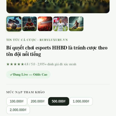
TIN TỨC CÁ CƯỢC · RUBYLUXURY.VN
Bí quyết chơi esports HHBD là tránh cược theo
tên đội nổi tiếng
★★★★★
4.8 / 5.0 · 2,935+ đánh giá đã xác minh
Đang Live — Odds Cao
MỨC NẠP THAM KHẢO
100.000₫
200.000₫
500.000₫
1.000.000₫
2.000.000₫