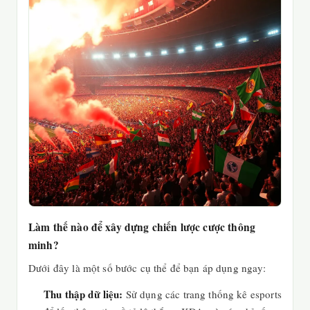
Làm thế nào để xây dựng chiến lược cược thông
minh?
Dưới đây là một số bước cụ thể để bạn áp dụng ngay:
Thu thập dữ liệu:
Sử dụng các trang thống kê esports