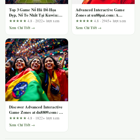
Top 3 Game Nổ Hũ Đồ Họa
Advanced Interactive Game
Đẹp, Nổ To Nhất Tại Kuwin:
Zones at uu88pai.com: A
Phân Tích Ai Nên Chơi Và Ai
Critical Look Behind the Pitch
★★★★★
4.8 · 2022+ lượt xem
★★★★★
4.8 · 2945+ lượt xem
Nên Tránh
Xem Chi Tiết →
Xem Chi Tiết →
Discover Advanced Interactive
Game Zones at dn8809.com: An
Independent Review of the Full
★★★★★
4.8 · 1822+ lượt xem
User Path
Xem Chi Tiết →