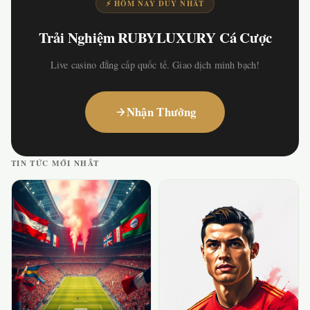
⚡ HÔM NAY DUY NHẤT
Trải Nghiệm RUBYLUXURY Cá Cược
Live casino đẳng cấp quốc tế. Giao dịch minh bạch!
Nhận Thưởng
TIN TỨC MỚI NHẤT