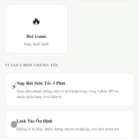
🔥
Hot Game
Đang thịnh hành
VÌ SAO CHỌN CHÚNG TÔI
Nạp Rút Siêu Tốc 3 Phút
⚡
Giao dịch nhanh chóng, tiền về tài khoản trong vòng 3 phút. Hỗ trợ
nhiều ngân hàng và ví điện tử.
Link Vào Ổn Định
🌐
Không lo bị chặn, nhiều đường truyền dự phòng, vào chơi mượt mà.