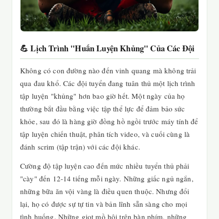
💪 Lịch Trình "Huấn Luyện Khủng" Của Các Đội
Không có con đường nào đến vinh quang mà không trải
qua đau khổ. Các đội tuyển đang tuân thủ một lịch trình
tập luyện "khủng" hơn bao giờ hết. Một ngày của họ
thường bắt đầu bằng việc tập thể lực để đảm bảo sức
khỏe, sau đó là hàng giờ đồng hồ ngồi trước máy tính để
tập luyện chiến thuật, phân tích video, và cuối cùng là
đánh scrim (tập trận) với các đội khác.
Cường độ tập luyện cao đến mức nhiều tuyển thủ phải
"cày" đến 12-14 tiếng mỗi ngày. Những giấc ngủ ngắn,
những bữa ăn vội vàng là điều quen thuộc. Nhưng đổi
lại, họ có được sự tự tin và bản lĩnh sẵn sàng cho mọi
tình huống. Những giọt mồ hôi trên bàn phím, những