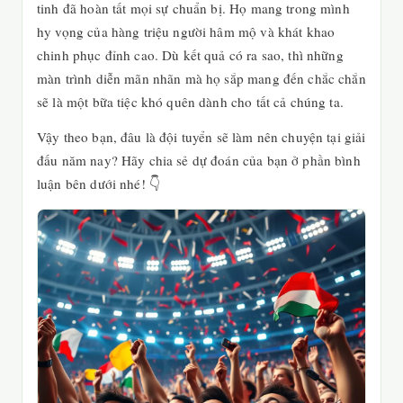
tinh đã hoàn tất mọi sự chuẩn bị. Họ mang trong mình
hy vọng của hàng triệu người hâm mộ và khát khao
chinh phục đỉnh cao. Dù kết quả có ra sao, thì những
màn trình diễn mãn nhãn mà họ sắp mang đến chắc chắn
sẽ là một bữa tiệc khó quên dành cho tất cả chúng ta.
Vậy theo bạn, đâu là đội tuyển sẽ làm nên chuyện tại giải
đấu năm nay? Hãy chia sẻ dự đoán của bạn ở phần bình
luận bên dưới nhé! 👇