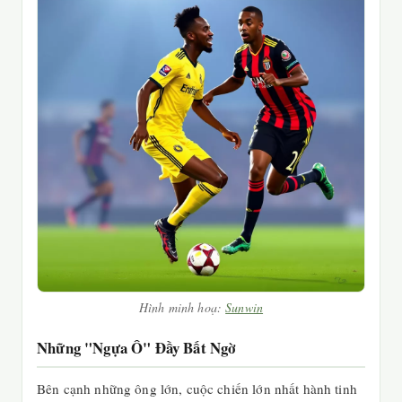
Hình minh hoạ:
Sunwin
Những "Ngựa Ô" Đầy Bất Ngờ
Bên cạnh những ông lớn, cuộc chiến lớn nhất hành tinh