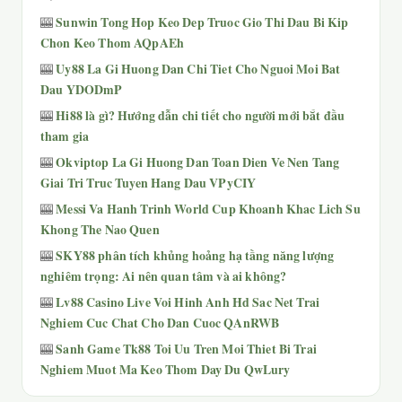
Sunwin Tong Hop Keo Dep Truoc Gio Thi Dau Bi Kip
🎰
Chon Keo Thom AQpAEh
Uy88 La Gi Huong Dan Chi Tiet Cho Nguoi Moi Bat
🎰
Dau YDODmP
Hi88 là gì? Hướng dẫn chi tiết cho người mới bắt đầu
🎰
tham gia
Okviptop La Gi Huong Dan Toan Dien Ve Nen Tang
🎰
Giai Tri Truc Tuyen Hang Dau VPyCIY
Messi Va Hanh Trinh World Cup Khoanh Khac Lich Su
🎰
Khong The Nao Quen
SKY88 phân tích khủng hoảng hạ tầng năng lượng
🎰
nghiêm trọng: Ai nên quan tâm và ai không?
Lv88 Casino Live Voi Hinh Anh Hd Sac Net Trai
🎰
Nghiem Cuc Chat Cho Dan Cuoc QAnRWB
Sanh Game Tk88 Toi Uu Tren Moi Thiet Bi Trai
🎰
Nghiem Muot Ma Keo Thom Day Du QwLury