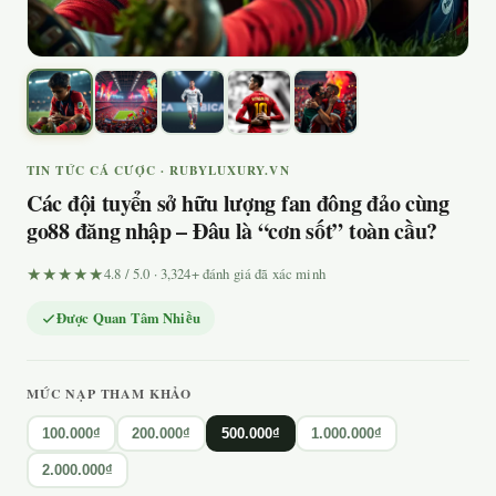
TIN TỨC CÁ CƯỢC · RUBYLUXURY.VN
Các đội tuyển sở hữu lượng fan đông đảo cùng
go88 đăng nhập – Đâu là “cơn sốt” toàn cầu?
★★★★★
4.8 / 5.0 · 3,324+ đánh giá đã xác minh
Được Quan Tâm Nhiều
MỨC NẠP THAM KHẢO
100.000₫
200.000₫
500.000₫
1.000.000₫
2.000.000₫