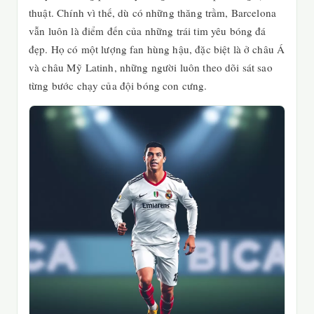
thuật. Chính vì thế, dù có những thăng trầm, Barcelona
vẫn luôn là điểm đến của những trái tim yêu bóng đá
đẹp. Họ có một lượng fan hùng hậu, đặc biệt là ở châu Á
và châu Mỹ Latinh, những người luôn theo dõi sát sao
từng bước chạy của đội bóng con cưng.