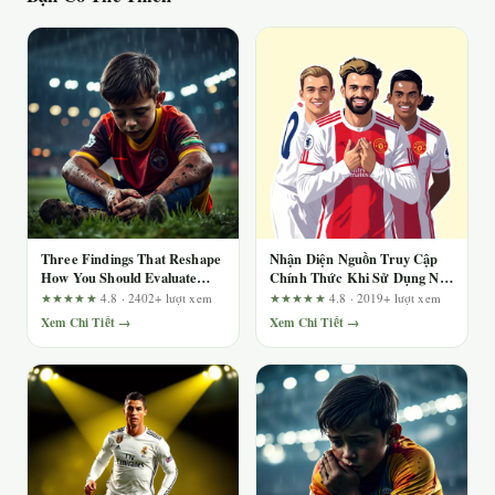
Three Findings That Reshape
Nhận Diện Nguồn Truy Cập
How You Should Evaluate
Chính Thức Khi Sử Dụng Nền
xx8.studio Football Betting
Tảng Giải Trí Online
★★★★★
4.8 · 2402+ lượt xem
★★★★★
4.8 · 2019+ lượt xem
Xem Chi Tiết →
Xem Chi Tiết →