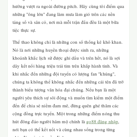
hưởng vượt ra ngoài đường pitch. Hãy cùng tôi điểm qua
những "ông lớn" đang làm mưa làm gió trên các nền
tảng số và sân cỏ, nơi mà mỗi trận đấu đều là một bữa
tiệc thực sự.
Thể thao không chỉ là những con số thống kê khô khan.
Nó là nơi những huyền thoại được sinh ra, những
khoảnh khắc lịch sử được ghi dấu và trên hết, nó là sợi
dây kết nối hàng triệu trái tim trên khắp hành tinh. Và
khi nhắc đến những đội tuyển có lượng fan "khủng",
chúng ta không thể không nhắc đến những cái tên đã trở
thành biểu tượng văn hóa đại chúng. Nếu bạn là một
người yêu thích sự sôi động và muốn tìm kiếm một điểm
đến để chia sẻ niềm đam mê, đừng quên ghé thăm các
cộng đồng trực tuyến. Một trong những điểm nóng thu
hút đông đảo người hâm mộ chính là
go88 đăng nhập
,
nơi bạn có thể kết nối và cùng nhau sống trong từng