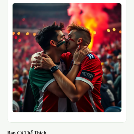
Bạn Có Thể Thích