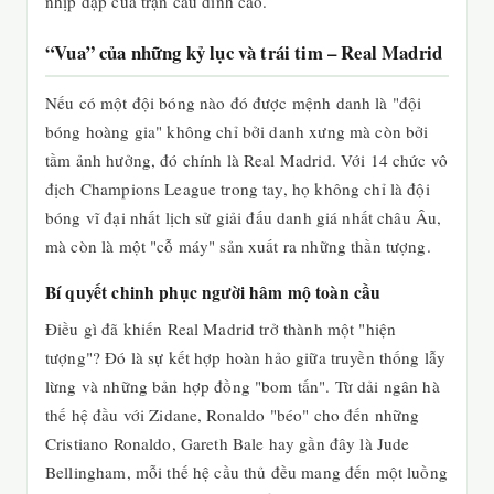
nhịp đập của trận cầu đỉnh cao.
“Vua” của những kỷ lục và trái tim – Real Madrid
Nếu có một đội bóng nào đó được mệnh danh là "đội
bóng hoàng gia" không chỉ bởi danh xưng mà còn bởi
tầm ảnh hưởng, đó chính là Real Madrid. Với 14 chức vô
địch Champions League trong tay, họ không chỉ là đội
bóng vĩ đại nhất lịch sử giải đấu danh giá nhất châu Âu,
mà còn là một "cỗ máy" sản xuất ra những thần tượng.
Bí quyết chinh phục người hâm mộ toàn cầu
Điều gì đã khiến Real Madrid trở thành một "hiện
tượng"? Đó là sự kết hợp hoàn hảo giữa truyền thống lẫy
lừng và những bản hợp đồng "bom tấn". Từ dải ngân hà
thế hệ đầu với Zidane, Ronaldo "béo" cho đến những
Cristiano Ronaldo, Gareth Bale hay gần đây là Jude
Bellingham, mỗi thế hệ cầu thủ đều mang đến một luồng