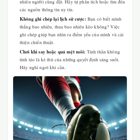
nhiều người cùng đặt. Hãy tự phân tích hoặc tìm đến
các nguồn thông tin uy tín.
Không ghi chép lại lịch sử cược:
Bạn có biết mình
thắng bao nhiêu, thua bao nhiêu kèo không? Việc
ghi chép giúp bạn nhìn ra điểm yếu của mình và cải
thiện chiến thuật.
Chơi khi say hoặc quá mệt mỏi:
Tinh thần không
tỉnh táo là kẻ thù của những quyết định sáng suốt.
Hãy nghỉ ngơi khi cần.