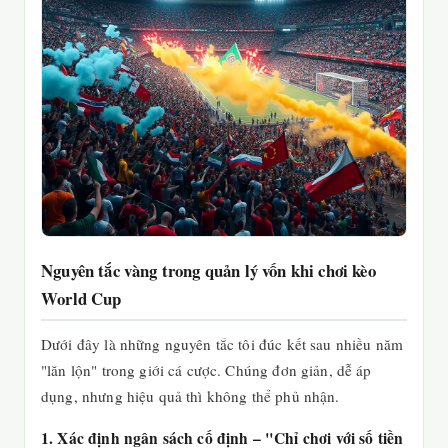
Nguyên tắc vàng trong quản lý vốn khi chơi kèo
World Cup
Dưới đây là những nguyên tắc tôi đúc kết sau nhiều năm
"lăn lộn" trong giới cá cược. Chúng đơn giản, dễ áp
dụng, nhưng hiệu quả thì không thể phủ nhận.
1. Xác định ngân sách cố định – "Chỉ chơi với số tiền