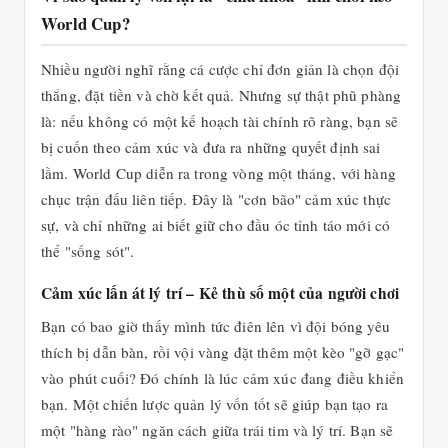
World Cup?
Nhiều người nghĩ rằng cá cược chỉ đơn giản là chọn đội
thắng, đặt tiền và chờ kết quả. Nhưng sự thật phũ phàng
là: nếu không có một kế hoạch tài chính rõ ràng, bạn sẽ
bị cuốn theo cảm xúc và đưa ra những quyết định sai
lầm. World Cup diễn ra trong vòng một tháng, với hàng
chục trận đấu liên tiếp. Đây là "cơn bão" cảm xúc thực
sự, và chỉ những ai biết giữ cho đầu óc tỉnh táo mới có
thể "sống sót".
Cảm xúc lấn át lý trí – Kẻ thù số một của người chơi
Bạn có bao giờ thấy mình tức điên lên vì đội bóng yêu
thích bị dẫn bàn, rồi vội vàng đặt thêm một kèo "gỡ gạc"
vào phút cuối? Đó chính là lúc cảm xúc đang điều khiển
bạn. Một chiến lược quản lý vốn tốt sẽ giúp bạn tạo ra
một "hàng rào" ngăn cách giữa trái tim và lý trí. Bạn sẽ