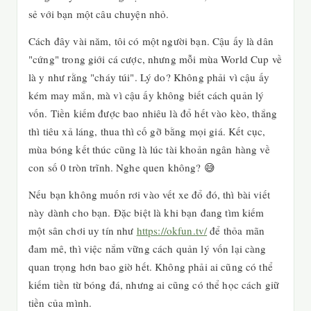
sẻ với bạn một câu chuyện nhỏ.
Cách đây vài năm, tôi có một người bạn. Cậu ấy là dân
"cứng" trong giới cá cược, nhưng mỗi mùa World Cup về
là y như rằng "cháy túi". Lý do? Không phải vì cậu ấy
kém may mắn, mà vì cậu ấy không biết cách quản lý
vốn. Tiền kiếm được bao nhiêu là đổ hết vào kèo, thắng
thì tiêu xả láng, thua thì cố gỡ bằng mọi giá. Kết cục,
mùa bóng kết thúc cũng là lúc tài khoản ngân hàng về
con số 0 tròn trĩnh. Nghe quen không? 😅
Nếu bạn không muốn rơi vào vết xe đổ đó, thì bài viết
này dành cho bạn. Đặc biệt là khi bạn đang tìm kiếm
một sân chơi uy tín như
https://okfun.tv/
để thỏa mãn
đam mê, thì việc nắm vững cách quản lý vốn lại càng
quan trọng hơn bao giờ hết. Không phải ai cũng có thể
kiếm tiền từ bóng đá, nhưng ai cũng có thể học cách giữ
tiền của mình.