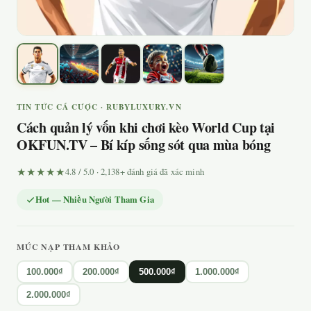
TIN TỨC CÁ CƯỢC · RUBYLUXURY.VN
Cách quản lý vốn khi chơi kèo World Cup tại
OKFUN.TV – Bí kíp sống sót qua mùa bóng
★★★★★
4.8 / 5.0 · 2,138+ đánh giá đã xác minh
Hot — Nhiều Người Tham Gia
MỨC NẠP THAM KHẢO
100.000₫
200.000₫
500.000₫
1.000.000₫
2.000.000₫