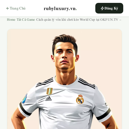
rubyluxury.vn
.
Trang Chủ
Đăng Ký
Home
›
Tất Cả Game
›
Cách quản lý vốn khi chơi kèo World Cup tại OKFUN.TV –