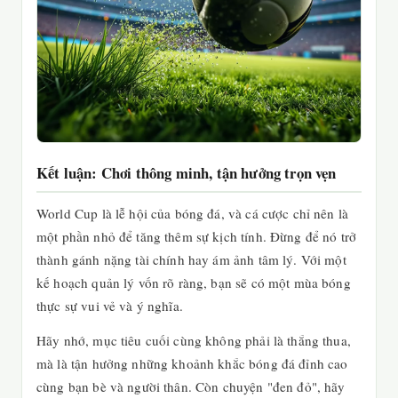
Kết luận: Chơi thông minh, tận hưởng trọn vẹn
World Cup là lễ hội của bóng đá, và cá cược chỉ nên là
một phần nhỏ để tăng thêm sự kịch tính. Đừng để nó trở
thành gánh nặng tài chính hay ám ảnh tâm lý. Với một
kế hoạch quản lý vốn rõ ràng, bạn sẽ có một mùa bóng
thực sự vui vẻ và ý nghĩa.
Hãy nhớ, mục tiêu cuối cùng không phải là thắng thua,
mà là tận hưởng những khoảnh khắc bóng đá đỉnh cao
cùng bạn bè và người thân. Còn chuyện "đen đỏ", hãy