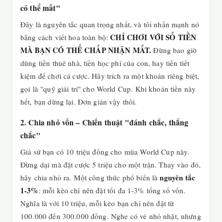
có thể mất"
Đây là nguyên tắc quan trọng nhất, và tôi nhấn mạnh nó
CHỈ CHƠI VỚI SỐ TIỀN
bằng cách viết hoa toàn bộ:
MÀ BẠN CÓ THỂ CHẤP NHẬN MẤT.
Đừng bao giờ
dùng tiền thuê nhà, tiền học phí của con, hay tiền tiết
kiệm để chơi cá cược. Hãy trích ra một khoản riêng biệt,
gọi là "quỹ giải trí" cho World Cup. Khi khoản tiền này
hết, bạn dừng lại. Đơn giản vậy thôi.
2. Chia nhỏ vốn – Chiến thuật "đánh chắc, thắng
chắc"
Giả sử bạn có 10 triệu đồng cho mùa World Cup này.
Đừng dại mà đặt cược 5 triệu cho một trận. Thay vào đó,
nguyên tắc
hãy chia nhỏ ra. Một công thức phổ biến là
1-3%
: mỗi kèo chỉ nên đặt tối đa 1-3% tổng số vốn.
Nghĩa là với 10 triệu, mỗi kèo bạn chỉ nên đặt từ
100.000 đến 300.000 đồng. Nghe có vẻ nhỏ nhặt, nhưng