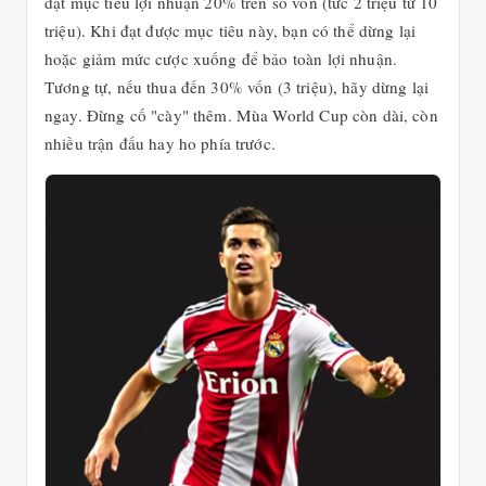
đặt mục tiêu lợi nhuận 20% trên số vốn (tức 2 triệu từ 10
triệu). Khi đạt được mục tiêu này, bạn có thể dừng lại
hoặc giảm mức cược xuống để bảo toàn lợi nhuận.
Tương tự, nếu thua đến 30% vốn (3 triệu), hãy dừng lại
ngay. Đừng cố "cày" thêm. Mùa World Cup còn dài, còn
nhiều trận đấu hay ho phía trước.