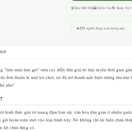
🔒 Bảo Mật SSL
🎰 Odds Cao
🔄 Hoàn Trả 
231
🔥
người đang xem trang này
Dịch
 "làm mưa làm gió" trên các diễn đàn giải trí trực tuyến thời gian g
chỉ đơn thuần là một trò chơi, nó đã trở thành một hiện tượng thu hút
phá nhé!
y?
một hình thức giải trí mang đậm bản sắc văn hóa dân gian ở nhiều quố
 gió hoàn toàn mới vào loại hình này. Nó không chỉ tái hiện chân thự
n lợi chưa từng có.