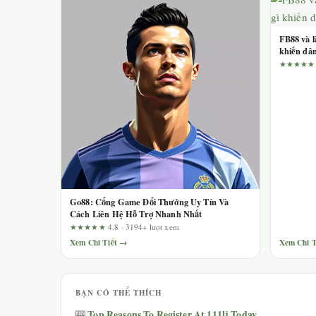
FB88 và l
khiến dâ
★★★★
Go88: Cổng Game Đổi Thưởng Uy Tín Và
Cách Liên Hệ Hỗ Trợ Nhanh Nhất
★★★★★
4.8 · 3194+ lượt xem
Xem Chi Tiết →
Xem Chi T
BẠN CÓ THỂ THÍCH
Top Reasons To Register At 111lj Today
🎰