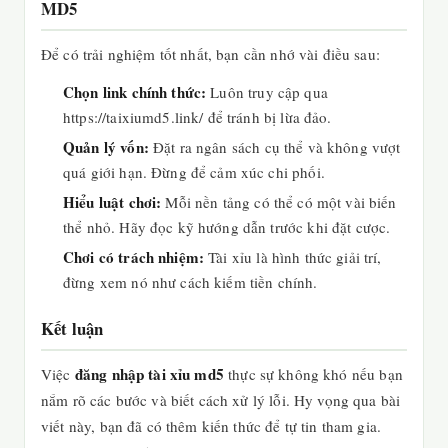
MD5
Để có trải nghiệm tốt nhất, bạn cần nhớ vài điều sau:
Chọn link chính thức:
Luôn truy cập qua
https://taixiumd5.link/ để tránh bị lừa đảo.
Quản lý vốn:
Đặt ra ngân sách cụ thể và không vượt
quá giới hạn. Đừng để cảm xúc chi phối.
Hiểu luật chơi:
Mỗi nền tảng có thể có một vài biến
thể nhỏ. Hãy đọc kỹ hướng dẫn trước khi đặt cược.
Chơi có trách nhiệm:
Tài xỉu là hình thức giải trí,
đừng xem nó như cách kiếm tiền chính.
Kết luận
đăng nhập tài xỉu md5
Việc
thực sự không khó nếu bạn
nắm rõ các bước và biết cách xử lý lỗi. Hy vọng qua bài
viết này, bạn đã có thêm kiến thức để tự tin tham gia.