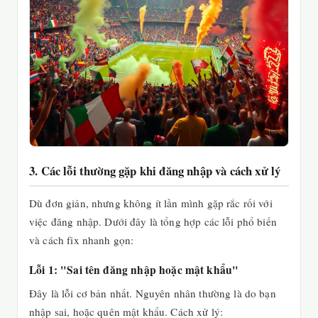
3. Các lỗi thường gặp khi đăng nhập và cách xử lý
Dù đơn giản, nhưng không ít lần mình gặp rắc rối với
việc đăng nhập. Dưới đây là tổng hợp các lỗi phổ biến
và cách fix nhanh gọn:
Lỗi 1: "Sai tên đăng nhập hoặc mật khẩu"
Đây là lỗi cơ bản nhất. Nguyên nhân thường là do bạn
nhập sai, hoặc quên mật khẩu. Cách xử lý: