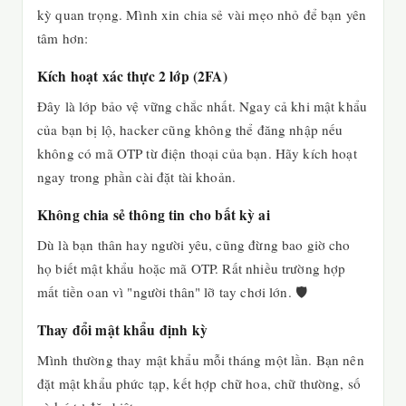
kỳ quan trọng. Mình xin chia sẻ vài mẹo nhỏ để bạn yên
tâm hơn:
Kích hoạt xác thực 2 lớp (2FA)
Đây là lớp bảo vệ vững chắc nhất. Ngay cả khi mật khẩu
của bạn bị lộ, hacker cũng không thể đăng nhập nếu
không có mã OTP từ điện thoại của bạn. Hãy kích hoạt
ngay trong phần cài đặt tài khoản.
Không chia sẻ thông tin cho bất kỳ ai
Dù là bạn thân hay người yêu, cũng đừng bao giờ cho
họ biết mật khẩu hoặc mã OTP. Rất nhiều trường hợp
mất tiền oan vì "người thân" lỡ tay chơi lớn. 🛡️
Thay đổi mật khẩu định kỳ
Mình thường thay mật khẩu mỗi tháng một lần. Bạn nên
đặt mật khẩu phức tạp, kết hợp chữ hoa, chữ thường, số