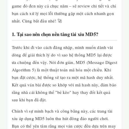
game đỏ đen này cả chục năm – sẽ review chi tiết và chỉ
bạn cách xử lý mọi lỗi thường gặp một cách nhanh gọn
nhất. Cùng bắt đầu nhé! 🚀
1. Tại sao nên chọn nền tảng tài xỉu MD5?
Trước khi đi vào cách đăng nhập, mình muốn dành vài
dòng để giải thích lý do vì sao hệ thống MD5 lại được
ưa chuộng đến vậy. Nói đơn giản, MD5 (Message Digest
Algorithm 5) là một thuật toán mã hóa một chiều. Khi
bạn đặt cược, hệ thống sẽ tạo ra một mã hash duy nhất.
Kết quả ván bài được so khớp với mã hash này, đảm bảo
rằng nhà cái không thể "bẻ kèo" hay thay đổi kết quả
sau khi bạn đã đặt.
Chính vì sự minh bạch và công bằng này, các trang tài
xỉu áp dụng MD5 luôn thu hút đông đảo người chơi.
Bạn có thể yên tâm rằng mọi ván cược đều dựa trên may