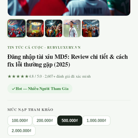
TIN TỨC CÁ CƯỢC · RUBYLUXURY.VN
Đăng nhập tài xỉu MD5: Review chi tiết & cách
fix lỗi thường gặp (2025)
★★★★★
4.8 / 5.0 · 2,607+ đánh giá đã xác minh
Hot — Nhiều Người Tham Gia
MỨC NẠP THAM KHẢO
100.000₫
200.000₫
500.000₫
1.000.000₫
2.000.000₫