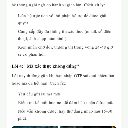
hệ thống nghi ngờ có hành vi gian lận. Cách xử lý:
Liên hệ trực tiếp với bộ phận hỗ trợ để được giải
quyết.
Cung cấp đầy đủ thông tin xác thực (email, số điện
thoại, ảnh chụp màn hình).
Kiên nhẫn chờ đợi, thường thì trong vòng 24-48 giờ
sẽ có phản hồi.
Lỗi 4: "Mã xác thực không đúng"
Lỗi này thường gặp khi bạn nhập OTP sai quá nhiều lần,
hoặc mã đã hết hạn. Cách fix:
Yêu cầu gửi lại mã mới.
Kiểm tra kết nối internet để đảm bảo nhận được mã.
Nếu vẫn không được, hãy thử đăng nhập sau 15-30
phút.