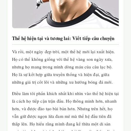
Thế hệ hiện tại và tương lai: Viết tiếp câu chuyện
Và rồi, một ngày đẹp trời, một thế hệ mới lại xuất hiện.
Họ có thể không giống với thế hệ vàng son ngày xưa,
nhưng họ mang trong mình dòng máu của câu lạc bộ.
Họ là sự kết hợp giữa truyền thống và hiện đại, giữa
những giá trị cốt lõi và những xu hướng bóng đá mới.
Điều làm tôi phấn khích nhất khi nhìn vào thế hệ hiện tại
là cách họ tiếp cận trận đấu. Họ thông minh hơn, nhanh
hơn, và được đào tạo bài bản hơn. Nhưng trên hết, họ
vẫn giữ được ngọn lửa đam mê mà thế hệ đầu tiên đã
thắp lên. Họ hiểu rằng mình đang kế thừa một di sản