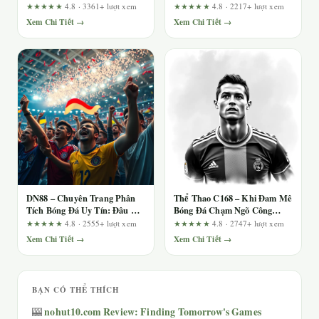
kính minh bạch, tốc độ và bảo
Nghiệm Thực Tế Từ Một
★★★★★
4.8 · 3361+ lượt xem
★★★★★
4.8 · 2217+ lượt xem
mật
Game Thủ
Xem Chi Tiết →
Xem Chi Tiết →
DN88 – Chuyên Trang Phân
Thể Thao C168 – Khi Đam Mê
Tích Bóng Đá Uy Tín: Đâu Là
Bóng Đá Chạm Ngõ Công
Lựa Chọn Số 1 Cho Dân Mê
Nghệ Giải Trí
★★★★★
4.8 · 2555+ lượt xem
★★★★★
4.8 · 2747+ lượt xem
Túc Cầu?
Xem Chi Tiết →
Xem Chi Tiết →
BẠN CÓ THỂ THÍCH
nohut10.com Review: Finding Tomorrow's Games
🎰