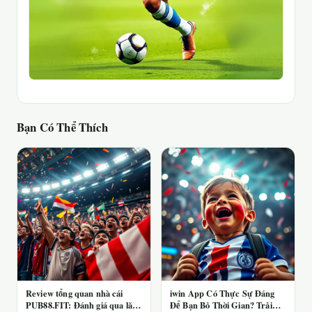
Bạn Có Thể Thích
Review tổng quan nhà cái
iwin App Có Thực Sự Đáng
PUB88.FIT: Đánh giá qua lăng
Để Bạn Bỏ Thời Gian? Trải