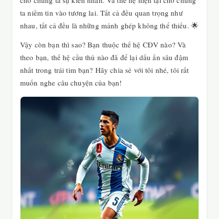
cho chúng ta sự kiên nhẫn. Và thế hệ hiện tại cho chúng
ta niềm tin vào tương lai. Tất cả đều quan trọng như
nhau, tất cả đều là những mảnh ghép không thể thiếu. 🌟
Vậy còn bạn thì sao? Bạn thuộc thế hệ CĐV nào? Và
theo bạn, thế hệ cầu thủ nào đã để lại dấu ấn sâu đậm
nhất trong trái tim bạn? Hãy chia sẻ với tôi nhé, tôi rất
muốn nghe câu chuyện của bạn!