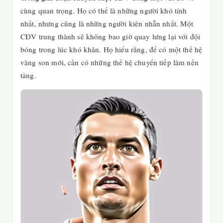
cùng quan trọng. Họ có thể là những người khó tính
nhất, nhưng cũng là những người kiên nhẫn nhất. Một
CĐV trung thành sẽ không bao giờ quay lưng lại với đội
bóng trong lúc khó khăn. Họ hiểu rằng, để có một thế hệ
vàng son mới, cần có những thế hệ chuyển tiếp làm nền
tảng.