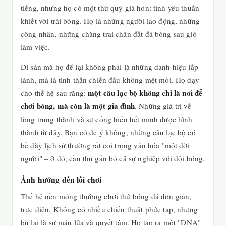
tiếng, nhưng họ có một thứ quý giá hơn: tình yêu thuần
khiết với trái bóng. Họ là những người lao động, những
công nhân, những chàng trai chân đất đá bóng sau giờ
làm việc.
Di sản mà họ để lại không phải là những danh hiệu lấp
lánh, mà là tinh thần chiến đấu không mệt mỏi. Họ dạy
một câu lạc bộ không chỉ là nơi để
cho thế hệ sau rằng:
chơi bóng, mà còn là một gia đình
. Những giá trị về
lòng trung thành và sự cống hiến hết mình được hình
thành từ đây. Bạn có để ý không, những câu lạc bộ có
bề dày lịch sử thường rất coi trọng văn hóa "một đời
người" – ở đó, cầu thủ gắn bó cả sự nghiệp với đội bóng.
Ảnh hưởng đến lối chơi
Thế hệ nền móng thường chơi thứ bóng đá đơn giản,
trực diện. Không có nhiều chiến thuật phức tạp, nhưng
bù lại là sự máu lửa và quyết tâm. Họ tạo ra một "DNA"