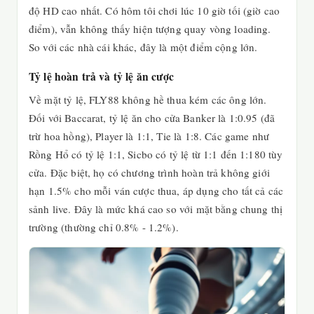
độ HD cao nhất. Có hôm tôi chơi lúc 10 giờ tối (giờ cao
điểm), vẫn không thấy hiện tượng quay vòng loading.
So với các nhà cái khác, đây là một điểm cộng lớn.
Tỷ lệ hoàn trả và tỷ lệ ăn cược
Về mặt tỷ lệ, FLY88 không hề thua kém các ông lớn.
Đối với Baccarat, tỷ lệ ăn cho cửa Banker là 1:0.95 (đã
trừ hoa hồng), Player là 1:1, Tie là 1:8. Các game như
Rồng Hổ có tỷ lệ 1:1, Sicbo có tỷ lệ từ 1:1 đến 1:180 tùy
cửa. Đặc biệt, họ có chương trình hoàn trả không giới
hạn 1.5% cho mỗi ván cược thua, áp dụng cho tất cả các
sảnh live. Đây là mức khá cao so với mặt bằng chung thị
trường (thường chỉ 0.8% - 1.2%).