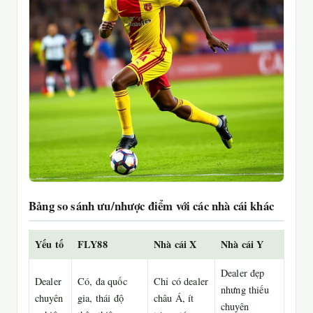
Bảng so sánh ưu/nhược điểm với các nhà cái khác
Yếu tố
FLY88
Nhà cái X
Nhà cái Y
Dealer đẹp
Dealer
Có, đa quốc
Chỉ có dealer
nhưng thiếu
chuyên
gia, thái độ
châu Á, ít
chuyên