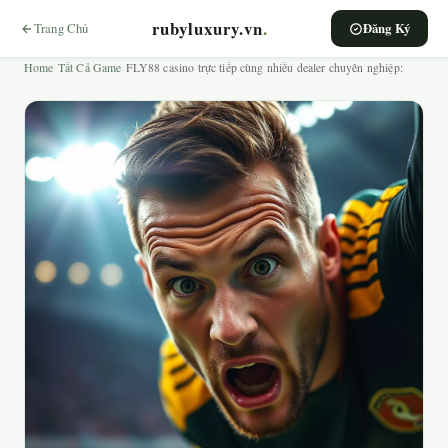
rubyluxury.vn
.
Trang Chủ
Đăng Ký
Home
›
Tất Cả Game
›
FLY88 casino trực tiếp cùng nhiều dealer chuyên nghiệp: