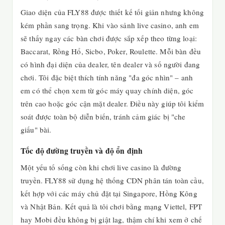
Giao diện của FLY88 được thiết kế tối giản nhưng không
kém phần sang trọng. Khi vào sảnh live casino, anh em
sẽ thấy ngay các bàn chơi được sắp xếp theo từng loại:
Baccarat, Rồng Hổ, Sicbo, Poker, Roulette. Mỗi bàn đều
có hình đại diện của dealer, tên dealer và số người đang
chơi. Tôi đặc biệt thích tính năng "đa góc nhìn" – anh
em có thể chọn xem từ góc máy quay chính diện, góc
trên cao hoặc góc cận mặt dealer. Điều này giúp tôi kiểm
soát được toàn bộ diễn biến, tránh cảm giác bị "che
giấu" bài.
Tốc độ đường truyền và độ ổn định
Một yếu tố sống còn khi chơi live casino là đường
truyền. FLY88 sử dụng hệ thống CDN phân tán toàn cầu,
kết hợp với các máy chủ đặt tại Singapore, Hồng Kông
và Nhật Bản. Kết quả là tôi chơi bằng mạng Viettel, FPT
hay Mobi đều không bị giật lag, thậm chí khi xem ở chế