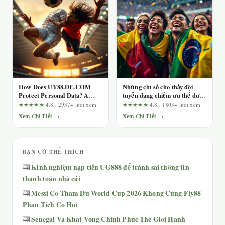
How Does UY88.DE.COM
Những chỉ số cho thấy đội
Protect Personal Data? A
tuyển đang chiếm ưu thế được
Practical UX Review of
giải thích cùng dabet.games
★★★★★
4.8 · 2937+ lượt xem
★★★★★
4.8 · 1803+ lượt xem
Privacy Promises vs. Real-
Xem Chi Tiết →
Xem Chi Tiết →
World Experience
BẠN CÓ THỂ THÍCH
Kinh nghiệm nạp tiền UG888 để tránh sai thông tin
🎰
thanh toán nhà cái
Messi Co Tham Du World Cup 2026 Khong Cung Fly88
🎰
Phan Tich Co Hoi
Senegal Va Khat Vong Chinh Phuc The Gioi Hanh
🎰