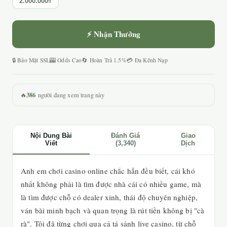
2.000.000₫
⚡ Nhận Thưởng
🔒 Bảo Mật SSL
🎰 Odds Cao
🔄 Hoàn Trả 1.5%
💳 Đa Kênh Nạp
386
🔥
người đang xem trang này
Nội Dung Bài
Đánh Giá
Giao
Viết
(3,340)
Dịch
Anh em chơi casino online chắc hẳn đều biết, cái khó
nhất không phải là tìm được nhà cái có nhiều game, mà
là tìm được chỗ có dealer xinh, thái độ chuyên nghiệp,
ván bài minh bạch và quan trọng là rút tiền không bị "cà
rà". Tôi đã từng chơi qua cả tá sảnh live casino, từ chỗ