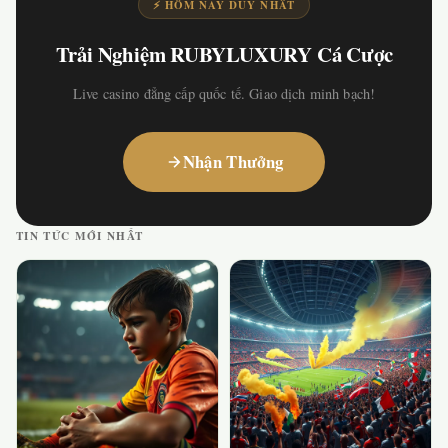
⚡ HÔM NAY DUY NHẤT
Trải Nghiệm RUBYLUXURY Cá Cược
Live casino đẳng cấp quốc tế. Giao dịch minh bạch!
Nhận Thưởng
TIN TỨC MỚI NHẤT