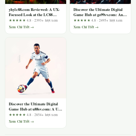
yhylc88.com Reviewed: A UX-
Discover the Ultimate Digital
Focused Look at the LC88
Game Hub at go99sv.com: An
Digital Game Hub
Independent Review
★★★★★
4.8 · 2393+ lượt xem
★★★★★
4.8 · 2495+ lượt xem
Xem Chi Tiết →
Xem Chi Tiết →
Discover the Ultimate Digital
Game Hub at u88sv.com: A UX-
Focused Review
★★★★★
4.8 · 2854+ lượt xem
Xem Chi Tiết →