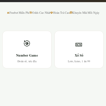
🔥
🎯
💎
🎁
Freebet Miễn Phí
Odds Cao Nhất
Hoàn Trả Cao
Khuyến Mãi Mỗi Ngày
🎯
🎫
Number Game
Xổ Số
Đoán số, xóc đĩa
Loto, keno, 1 ăn 99