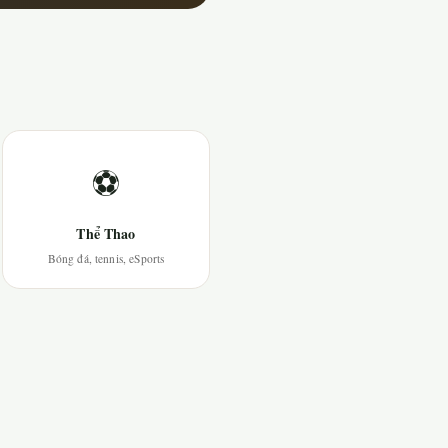
⚽
Thể Thao
Bóng đá, tennis, eSports