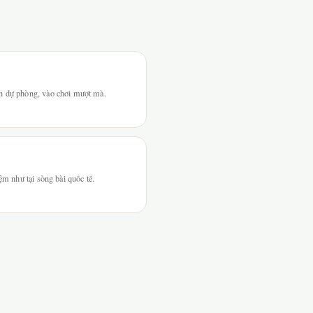
ền dự phòng, vào chơi mượt mà.
hiệm như tại sòng bài quốc tế.