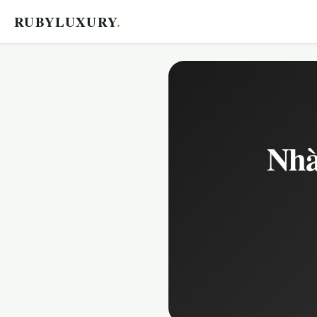
RUBYLUXURY
.
Nhà