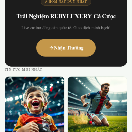
⚡ HÔM NAY DUY NHẤT
Trải Nghiệm RUBYLUXURY Cá Cược
Live casino đẳng cấp quốc tế. Giao dịch minh bạch!
Nhận Thưởng
TIN TỨC MỚI NHẤT