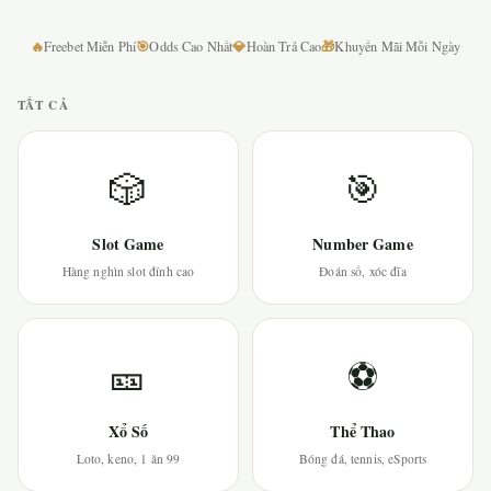
🔥
🎯
💎
🎁
Freebet Miễn Phí
Odds Cao Nhất
Hoàn Trả Cao
Khuyến Mãi Mỗi Ngày
TẤT CẢ
🎲
🎯
Slot Game
Number Game
Hàng nghìn slot đỉnh cao
Đoán số, xóc đĩa
🎫
⚽
Xổ Số
Thể Thao
Loto, keno, 1 ăn 99
Bóng đá, tennis, eSports