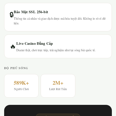
Bảo Mật SSL 256-bit
🔒
Thông tin cá nhân và giao dịch được mã hóa tuyệt đối. Không lo rò rỉ dữ
liệu.
Live Casino Đẳng Cấp
🔥
Dealer thật, chơi trực tiếp, trải nghiệm như tại sòng bài quốc tế.
ĐỘ PHỦ SÓNG
589K+
2M+
Người Chơi
Lượt Rút Tiền