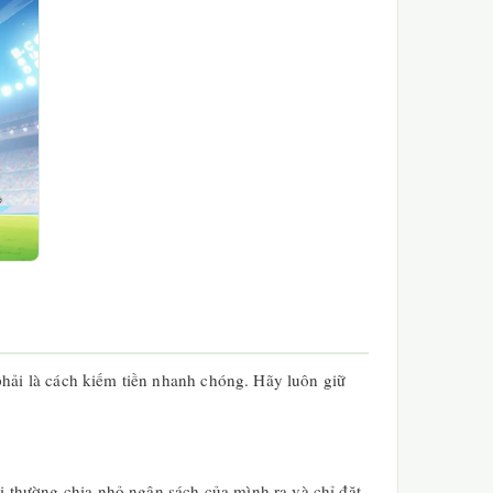
 phải là cách kiếm tiền nhanh chóng. Hãy luôn giữ
 thường chia nhỏ ngân sách của mình ra và chỉ đặt