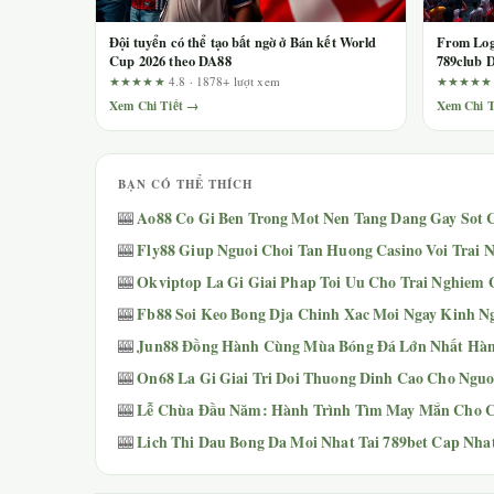
Đội tuyển có thể tạo bất ngờ ở Bán kết World
From Logi
Cup 2026 theo DA88
789club D
★★★★★
4.8 · 1878+ lượt xem
★★★★
Xem Chi Tiết →
Xem Chi T
BẠN CÓ THỂ THÍCH
Ao88 Co Gi Ben Trong Mot Nen Tang Dang Gay Sot 
🎰
Fly88 Giup Nguoi Choi Tan Huong Casino Voi Trai
🎰
Okviptop La Gi Giai Phap Toi Uu Cho Trai Nghiem 
🎰
Fb88 Soi Keo Bong Dja Chinh Xac Moi Ngay Kinh 
🎰
Jun88 Đồng Hành Cùng Mùa Bóng Đá Lớn Nhất Hàn
🎰
On68 La Gi Giai Tri Doi Thuong Dinh Cao Cho Nguo
🎰
Lễ Chùa Đầu Năm: Hành Trình Tìm May Mắn Cho 
🎰
Lich Thi Dau Bong Da Moi Nhat Tai 789bet Cap N
🎰