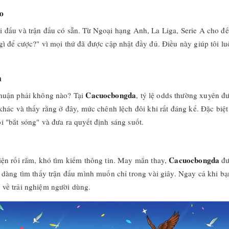
o
i đấu và trận đấu có sẵn. Từ Ngoại hạng Anh, La Liga, Serie A cho đế
gì để cược?" vì mọi thứ đã được cập nhật đầy đủ. Điều này giúp tôi lu
n
Cacuocbongda
nhuận phải không nào? Tại
, tỷ lệ odds thường xuyên đư
khác và thấy rằng ở đây, mức chênh lệch đôi khi rất đáng kể. Đặc biệt l
i "bắt sóng" và đưa ra quyết định sáng suốt.
Cacuocbongda
diện rối rắm, khó tìm kiếm thông tin. May mắn thay,
đượ
ễ dàng tìm thấy trận đấu mình muốn chỉ trong vài giây. Ngay cả khi b
 về trải nghiệm người dùng.