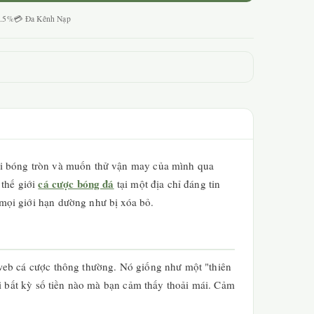
1.5%
💳 Đa Kênh Nạp
rái bóng tròn và muốn thử vận may của mình qua
cá cược bóng đá
 thế giới
tại một địa chỉ đáng tin
 mọi giới hạn dường như bị xóa bỏ.
web cá cược thông thường. Nó giống như một "thiên
ới bất kỳ số tiền nào mà bạn cảm thấy thoải mái. Cảm