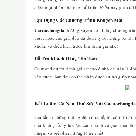
cược một phần nhỏ cho mỗi trận. Điều này giúp tôi 
Tận Dụng Các Chương Trình Khuyến Mãi
Cacuocbongda
thường xuyên có những chương trình 
thua, hoặc các giải đấu dự đoán tỷ số. Đừng bỏ lỡ n
khoản và điều kiện trước khi tham gia nhé!
Hỗ Trợ Khách Hàng Tận Tâm
Có một điều tôi đánh giá rất cao ở nhà cái này là độ
kèo cược, bạn đều có thể nhận được sự trợ giúp nhan
Kết Luận: Có Nên Thử Sức Với Cacuocbongda
Sau tất cả những trải nghiệm thực tế, tôi có thể tự ti
đấu khổng lồ, tỷ lệ cược cạnh tranh và giao diện th
nhiệm và biết điểm dừng là trên hết.