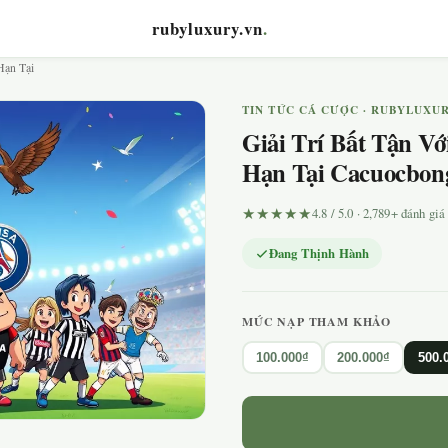
rubyluxury.vn
.
Hạn Tại
TIN TỨC CÁ CƯỢC · RUBYLUXU
Giải Trí Bất Tận V
Hạn Tại Cacuocbon
★★★★★
4.8 / 5.0 · 2,789+ đánh gi
Đang Thịnh Hành
MỨC NẠP THAM KHẢO
100.000₫
200.000₫
500.