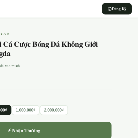
Đăng Ký
RY.VN
ới Cá Cược Bóng Đá Không Giới
gda
á đã xác minh
000₫
1.000.000₫
2.000.000₫
⚡ Nhận Thưởng