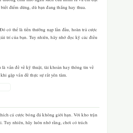
y biết điểm dừng, dù bạn đang thắng hay thua.
 có thể là tiền thưởng nạp lần đầu, hoàn trả cược
iải trí của bạn. Tuy nhiên, hãy nhớ đọc kỹ các điều
 là vấn đề về kỹ thuật, tài khoản hay thông tin về
khi gặp vấn đề thực sự rất yên tâm.
thích cá cược bóng đá không giới hạn. Với kho trận
i. Tuy nhiên, hãy luôn nhớ rằng, chơi có trách