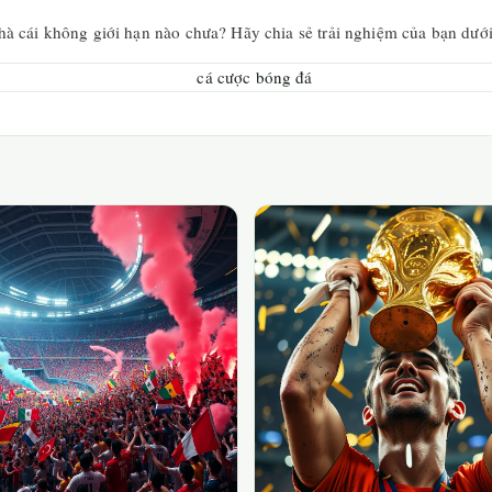
nhà cái không giới hạn nào chưa? Hãy chia sẻ trải nghiệm của bạn dưới