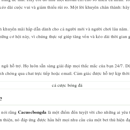
kéo dài cuộc vui và giảm thiểu rủi ro. Một lời khuyên chân thành: hã
khuyến mãi hấp dẫn dành cho cả người mới và người chơi lâu năm. Đó
hững cơ hội này, vì chúng thực sự giúp tăng vốn và kéo dài thời gian g
i ngũ hỗ trợ. Họ luôn sẵn sàng giải đáp mọi thắc mắc của bạn 24/7. Dù
h chóng qua chat trực tiếp hoặc email. Cảm giác được hỗ trợ kịp thời 
?
Cacuocbongda
n nói rằng
là một điểm đến tuyệt vời cho những ai yêu 
ân thiện, nó đáp ứng được hầu hết mọi nhu cầu của một bet thủ hiện đạ