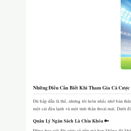
Những Điều Cần Biết Khi Tham Gia Cá Cược 
Dù hấp dẫn là thế, nhưng tôi luôn nhắc nhở bản thân
một cái đầu lạnh và một tinh thần thoải mái. Dưới đâ
Quản Lý Ngân Sách Là Chìa Khóa 🔑
Đừng bao giờ đặt cược số tiền mà bạn không đủ khả 