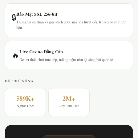
Bảo Mật SSL 256-bit
🔒
Thông tin cá nhân và giao dịch được mã hóa tuyệt đối. Không lo rò rỉ dữ
liệu.
Live Casino Đẳng Cấp
🔥
Dealer thật, chơi trực tiếp, trải nghiệm như tại sòng bài quốc tế.
ĐỘ PHỦ SÓNG
589K+
2M+
Người Chơi
Lượt Rút Tiền