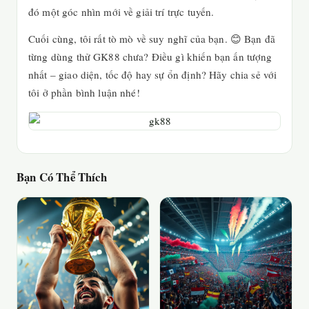
đó một góc nhìn mới về giải trí trực tuyến.
Cuối cùng, tôi rất tò mò về suy nghĩ của bạn. 😊 Bạn đã
từng dùng thử GK88 chưa? Điều gì khiến bạn ấn tượng
nhất – giao diện, tốc độ hay sự ổn định? Hãy chia sẻ với
tôi ở phần bình luận nhé!
Bạn Có Thể Thích