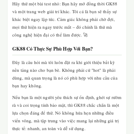
Hãy thử một bài test nhỏ: Bạn hãy mở đồng thời GK88
và một trang web giải trí khác. Tôi cá là bạn sẽ thấy sự
khác biệt ngay lập tức. Cảm giác không phải chờ đợi,
mọi thứ hiện ra ngay trước mắt – đó chính là thứ mà
công nghệ hiện đại có thể làm được. 🚀
GK88 Có Thực Sự Phù Hợp Với Bạn?
Đây là câu hỏi mà tôi luôn đặt ra khi giới thiệu bất kỳ
nền tảng nào cho bạn bè. Không phải cứ "hot" là phải
dùng, mà quan trọng là nó có phù hợp với nhu cầu của
bạn hay không.
Nếu bạn là một người yêu thích sự ổn định, ghét sự rườm
rà và coi trọng tính bảo mật, thì GK88 chắc chắn là một
lựa chọn đáng để thử. Nó không hứa hẹn những điều
viển vông, mà tập trung vào việc mang lại những giá trị
thực tế: nhanh, an toàn và dễ sử dụng.