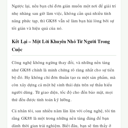
Ngược lại, nếu bạn chỉ đơn giản muốn một nơi để giải trí
nhẹ nhàng sau giờ làm việc, không cần quá nhiều tính
năng phức tạp, thì GK88 vẫn sẽ làm bạn hài lòng bởi sự
tối giản và hiệu quả của nó.
Kết Lại – Một Lời Khuyên Nhỏ Từ Người Trong
Cuộc
Công nghệ không ngừng thay đổi, và những nền tảng
như GK88 chính là minh chứng rõ ràng nhất cho sự tiến
bộ đó. Họ không chỉ đơn thuần tạo ra một sản phẩm, mà
còn xây dựng cả một hệ sinh thái dựa trên sự thấu hiểu
người dùng. Từ giao diện, tốc độ cho đến bảo mật, mọi
thứ đều được tính toán kỹ lưỡng.
Cá nhân tôi, sau nhiều năm lăn lộn với công nghệ, tôi tin
rằng GK88 là một trong những nền tảng đáng để bạn
dành thời gian trải nghiệm. Biết đâu, bạn sẽ tìm thấy ở