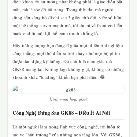
điều khiến tôi ấn tượng nhất không phải là giao diện bắt
mắt, mà là tốc độ tải trang. Trong thời đại mà người
dùng sẵn sàng bỏ đi chỉ sau 3 giây chờ đợi, việc sở hữu
một hệ thống server mạnh mẽ, tối ưu cả về front-end lẫn
back-end là một lợi thế cạnh tranh khổng lồ.
Hãy tưởng tượng bạn đang ở giữa một phiên trải nghiệm
căng thẳng, mọi thứ diễn ra trôi chảy như một bộ phim
được dàn dựng kỹ lưỡng. Đó chính là cảm giác mà
GK88 mang lại. Không lag, không giật, không có những
khoảnh khắc "loading" khiến bạn phát điên. 😅
Hình minh hoạ: gk88
Công Nghệ Đứng Sau GK88 – Điều Ít Ai Nói
Là một người làm trong lĩnh vực công nghệ, tôi luôn tò
mò về "hậu trường" của những nền tảng lớn. Với GK88,