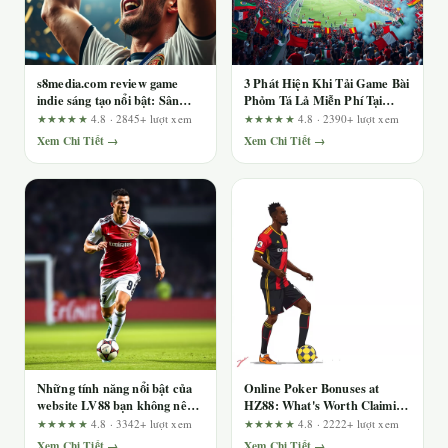
s8media.com review game
3 Phát Hiện Khi Tải Game Bài
indie sáng tạo nổi bật: Sân
Phỏm Tá Lả Miễn Phí Tại
chơi đẳng cấp cho dân cược
hitclub
★★★★★
4.8 · 2845+ lượt xem
★★★★★
4.8 · 2390+ lượt xem
thực thụ
Xem Chi Tiết →
Xem Chi Tiết →
Những tính năng nổi bật của
Online Poker Bonuses at
website LV88 bạn không nên
HZ88: What's Worth Claiming
bỏ lỡ
After Wagering
★★★★★
4.8 · 3342+ lượt xem
★★★★★
4.8 · 2222+ lượt xem
Xem Chi Tiết →
Xem Chi Tiết →