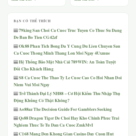
BẠN CÓ THỂ THÍCH
79king San Choi Ca Cuoc Truc Tuyen Co Thuc Su Dang
🎰
De Ban Bo Tien CG42zf
Ok88 Phan Tich Bong Da Y Cung Du Lieu Chuyen Sau
🎰
Ca Cuoc Thong Minh Thang Lon Moi Ngay 4Uxmue
Hệ Thống Bảo Mật Nhà Cái 789WIN: An Toàn Tuyệt
🎰
Đối Cho Khách Hàng
S8 Ca Cuoc The Thao Ty Le Cuoc Cao Co Hoi Nhan Doi
🎰
Niem Vui Moi Ngay
Trở Thành Đại Lý NH88 – Cơ Hội Kiếm Thu Nhập Thụ
🎰
Động Khủng Có Thật Không?
Ao88az The Decision Guide For Gamblers Seeking
🎰
Qs88 Dragon Tiger De Choi Hay Kho Chinh Phuc Trai
🎰
Nghiem Thuc Te Tu Dan Ca Cuoc ZmkMvI
C168 Mang Den Khong Gian Casino Day Cuon Hut
🎰