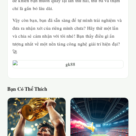
để khiến bạn muốn quay lại lần thứ hai, thứ ba và thậm
chí là gắn bó lâu dài.
Vậy còn bạn, bạn đã sẵn sàng để tự mình trải nghiệm và
đưa ra nhận xét của riêng mình chưa? Hãy thử một lần
và chia sẻ cảm nhận với tôi nhé! Bạn thấy điều gì ấn
tượng nhất về một nền tảng công nghệ giải trí hiện đại?
🚀
Bạn Có Thể Thích