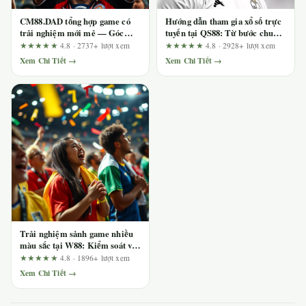
CM88.DAD tổng hợp game có
Hướng dẫn tham gia xổ số trực
trải nghiệm mới mẻ — Góc
tuyến tại QS88: Từ bước chuẩn
nhìn từ chuyên gia UX
bị đến kiểm soát rủi ro
★★★★★
4.8 · 2737+ lượt xem
★★★★★
4.8 · 2928+ lượt xem
Xem Chi Tiết →
Xem Chi Tiết →
Trải nghiệm sảnh game nhiều
màu sắc tại W88: Kiểm soát vốn
trước khi tìm kiếm chiến thắng
★★★★★
4.8 · 1896+ lượt xem
Xem Chi Tiết →