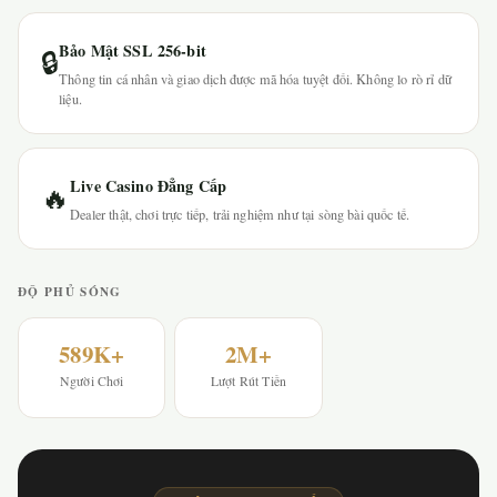
Bảo Mật SSL 256-bit
🔒
Thông tin cá nhân và giao dịch được mã hóa tuyệt đối. Không lo rò rỉ dữ
liệu.
Live Casino Đẳng Cấp
🔥
Dealer thật, chơi trực tiếp, trải nghiệm như tại sòng bài quốc tế.
ĐỘ PHỦ SÓNG
589K+
2M+
Người Chơi
Lượt Rút Tiền