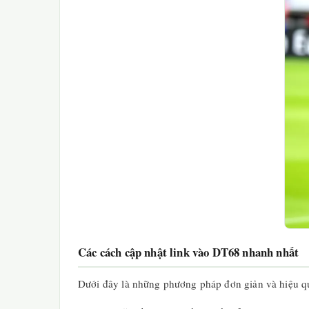
Các cách cập nhật link vào DT68 nhanh nhất
Dưới đây là những phương pháp đơn giản và hiệu q