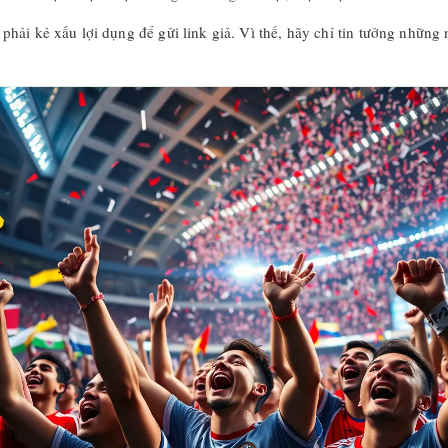
 phải kẻ xấu lợi dụng để gửi link giả. Vì thế, hãy chỉ tin tưởng nhữn