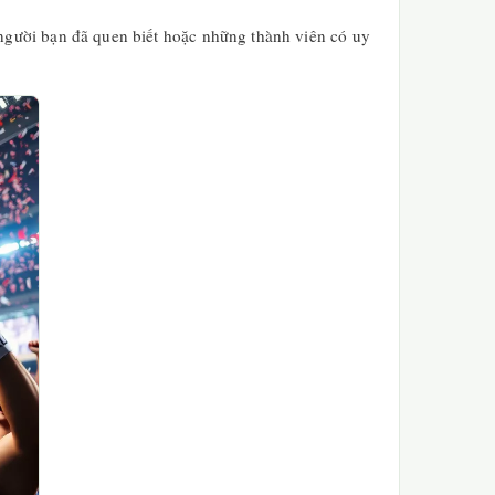
g người bạn đã quen biết hoặc những thành viên có uy