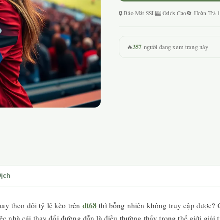
🔒 Bảo Mật SSL
🎰 Odds Cao
🔄 Hoàn Trả 
357
🔥
người đang xem trang này
Dịch
dt68
ay theo dõi tỷ lệ kèo trên
thì bỗng nhiên không truy cập được? C
iệc nhà cái thay đổi đường dẫn là điều thường thấy trong thế giới giải 