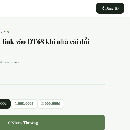
Đăng Ký
RY.VN
link vào DT68 khi nhà cái đổi
á đã xác minh
000₫
1.000.000₫
2.000.000₫
⚡ Nhận Thưởng