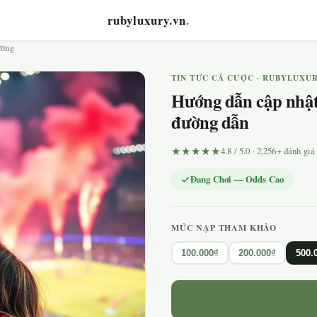
rubyluxury.vn
.
ường
TIN TỨC CÁ CƯỢC · RUBYLUXU
Hướng dẫn cập nhật 
đường dẫn
★★★★★
4.8 / 5.0 · 2,256+ đánh gi
Đang Chơi — Odds Cao
MỨC NẠP THAM KHẢO
100.000₫
200.000₫
500.