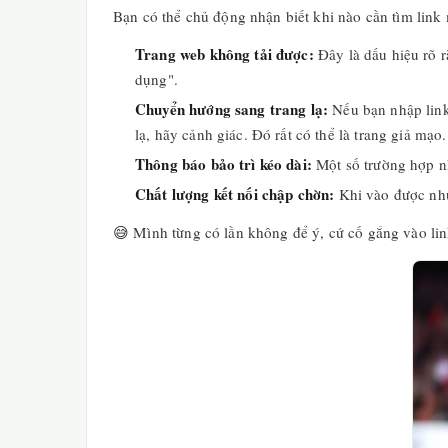
Bạn có thể chủ động nhận biết khi nào cần tìm lin
Trang web không tải được:
Đây là dấu hiệu rõ r
dụng".
Chuyển hướng sang trang lạ:
Nếu bạn nhập link
lạ, hãy cảnh giác. Đó rất có thể là trang giả mạo.
Thông báo bảo trì kéo dài:
Một số trường hợp nh
Chất lượng kết nối chập chờn:
Khi vào được nhưn
😅 Mình từng có lần không để ý, cứ cố gắng vào link