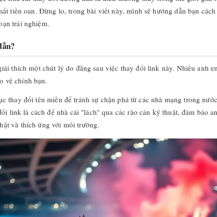
 mất tiền oan. Đừng lo, trong bài viết này, mình sẽ hướng dẫn bạn các
oạn trải nghiệm.
dẫn?
giải thích một chút lý do đằng sau việc thay đổi link này. Nhiều anh 
o vệ chính bạn.
tục thay đổi tên miền để tránh sự chặn phá từ các nhà mạng trong nước
c đổi link là cách để nhà cái "lách" qua các rào cản kỹ thuật, đảm bảo
hật và thích ứng với môi trường.