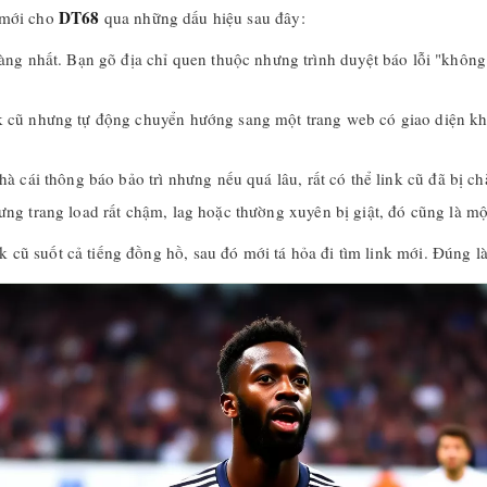
DT68
k mới cho
qua những dấu hiệu sau đây:
àng nhất. Bạn gõ địa chỉ quen thuộc nhưng trình duyệt báo lỗi "khôn
 cũ nhưng tự động chuyển hướng sang một trang web có giao diện khá
à cái thông báo bảo trì nhưng nếu quá lâu, rất có thể link cũ đã bị c
g trang load rất chậm, lag hoặc thường xuyên bị giật, đó cũng là mộ
 cũ suốt cả tiếng đồng hồ, sau đó mới tá hỏa đi tìm link mới. Đúng là 