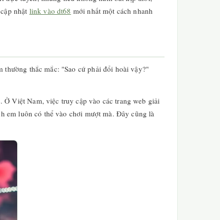
h cập nhật
link vào dt68
mới nhất một cách nhanh
em thường thắc mắc: "Sao cứ phải đổi hoài vậy?"
. Ở Việt Nam, việc truy cập vào các trang web giải
 anh em luôn có thể vào chơi mượt mà. Đây cũng là