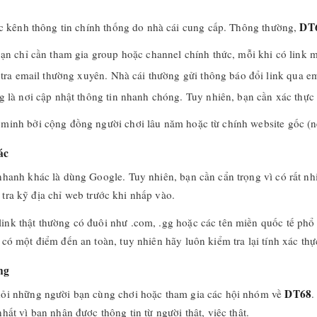
DT
các kênh thông tin chính thống do nhà cái cung cấp. Thông thường,
n chỉ cần tham gia group hoặc channel chính thức, mỗi khi có link mớ
ra email thường xuyên. Nhà cái thường gửi thông báo đổi link qua em
 là nơi cập nhật thông tin nhanh chóng. Tuy nhiên, bạn cần xác thực 
 minh bởi cộng đồng người chơi lâu năm hoặc từ chính website gốc (n
ác
nhanh khác là dùng Google. Tuy nhiên, bạn cần cẩn trọng vì có rất n
ra kỹ địa chỉ web trước khi nhấp vào.
nk thật thường có đuôi như .com, .gg hoặc các tên miền quốc tế phổ b
có một điểm đến an toàn, tuy nhiên hãy luôn kiểm tra lại tính xác th
ng
DT68
hỏi những người bạn cùng chơi hoặc tham gia các hội nhóm về
.
ất vì bạn nhận được thông tin từ người thật, việc thật.