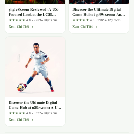
yhylc88.com Reviewed: A UX-
Discover the Ultimate Digital
Focused Look at the LC88
Game Hub at go99sv.com: An
Digital Game Hub
Independent Review
★★★★★
4.8 · 2789+ lượt xem
★★★★★
4.8 · 2985+ lượt xem
Xem Chi Tiết →
Xem Chi Tiết →
Discover the Ultimate Digital
Game Hub at u88sv.com: A UX-
Focused Review
★★★★★
4.8 · 3322+ lượt xem
Xem Chi Tiết →