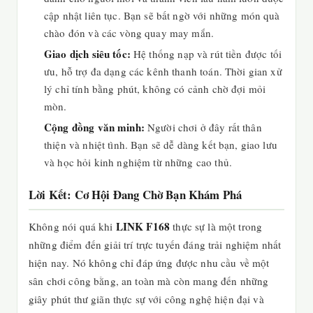
cập nhật liên tục. Bạn sẽ bất ngờ với những món quà
chào đón và các vòng quay may mắn.
Giao dịch siêu tốc:
Hệ thống nạp và rút tiền được tối
ưu, hỗ trợ đa dạng các kênh thanh toán. Thời gian xử
lý chỉ tính bằng phút, không có cảnh chờ đợi mỏi
mòn.
Cộng đồng văn minh:
Người chơi ở đây rất thân
thiện và nhiệt tình. Bạn sẽ dễ dàng kết bạn, giao lưu
và học hỏi kinh nghiệm từ những cao thủ.
Lời Kết: Cơ Hội Đang Chờ Bạn Khám Phá
LINK F168
Không nói quá khi
thực sự là một trong
những điểm đến giải trí trực tuyến đáng trải nghiệm nhất
hiện nay. Nó không chỉ đáp ứng được nhu cầu về một
sân chơi công bằng, an toàn mà còn mang đến những
giây phút thư giãn thực sự với công nghệ hiện đại và