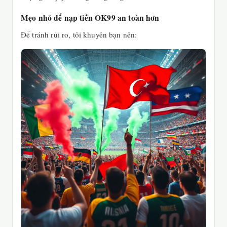
Mẹo nhỏ để nạp tiền OK99 an toàn hơn
Để tránh rủi ro, tôi khuyên bạn nên: