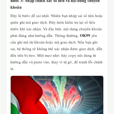
Bước 3: Nhập chính xác số tiền và nội dung chuyển
khoản
Đây là bước dễ sai nhất. Nhiều bạn nhập sai số tiền hoặc
quên ghi mã giao dịch. Hãy luôn kiểm tra lại số tiền
trước khi xác nhận. Và đặc biệt, nội dung chuyển khoản
OK99
phải đúng như hướng dẫn. Thông thường,
yêu
cầu ghi mã tài khoản hoặc mã giao dịch. Nếu bạn ghi
sai, hệ thống sẽ không thể xác nhận được giao dịch, dẫn
đến tiền bị treo. Một mẹo nhỏ: hãy copy nội dung từ
hướng dẫn và paste vào, thay vì tự gõ, để tránh lỗi chính
tả.