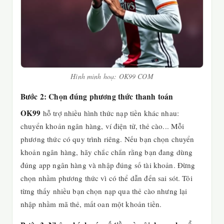
Hình minh hoạ: OK99 COM
Bước 2: Chọn đúng phương thức thanh toán
OK99
hỗ trợ nhiều hình thức nạp tiền khác nhau:
chuyển khoản ngân hàng, ví điện tử, thẻ cào... Mỗi
phương thức có quy trình riêng. Nếu bạn chọn chuyển
khoản ngân hàng, hãy chắc chắn rằng bạn đang dùng
đúng app ngân hàng và nhập đúng số tài khoản. Đừng
chọn nhầm phương thức vì có thể dẫn đến sai sót. Tôi
từng thấy nhiều bạn chọn nạp qua thẻ cào nhưng lại
nhập nhầm mã thẻ, mất oan một khoản tiền.