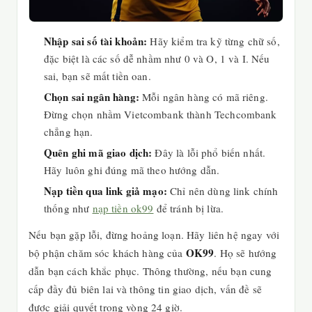
Nhập sai số tài khoản:
Hãy kiểm tra kỹ từng chữ số,
đặc biệt là các số dễ nhầm như 0 và O, 1 và I. Nếu
sai, bạn sẽ mất tiền oan.
Chọn sai ngân hàng:
Mỗi ngân hàng có mã riêng.
Đừng chọn nhầm Vietcombank thành Techcombank
chẳng hạn.
Quên ghi mã giao dịch:
Đây là lỗi phổ biến nhất.
Hãy luôn ghi đúng mã theo hướng dẫn.
Nạp tiền qua link giả mạo:
Chỉ nên dùng link chính
thống như
nạp tiền ok99
để tránh bị lừa.
Nếu bạn gặp lỗi, đừng hoảng loạn. Hãy liên hệ ngay với
OK99
bộ phận chăm sóc khách hàng của
. Họ sẽ hướng
dẫn bạn cách khắc phục. Thông thường, nếu bạn cung
cấp đầy đủ biên lai và thông tin giao dịch, vấn đề sẽ
được giải quyết trong vòng 24 giờ.