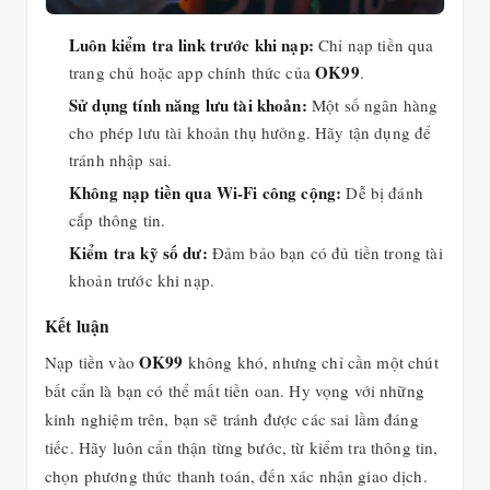
Luôn kiểm tra link trước khi nạp:
Chỉ nạp tiền qua
OK99
trang chủ hoặc app chính thức của
.
Sử dụng tính năng lưu tài khoản:
Một số ngân hàng
cho phép lưu tài khoản thụ hưởng. Hãy tận dụng để
tránh nhập sai.
Không nạp tiền qua Wi-Fi công cộng:
Dễ bị đánh
cắp thông tin.
Kiểm tra kỹ số dư:
Đảm bảo bạn có đủ tiền trong tài
khoản trước khi nạp.
Kết luận
OK99
Nạp tiền vào
không khó, nhưng chỉ cần một chút
bất cẩn là bạn có thể mất tiền oan. Hy vọng với những
kinh nghiệm trên, bạn sẽ tránh được các sai lầm đáng
tiếc. Hãy luôn cẩn thận từng bước, từ kiểm tra thông tin,
chọn phương thức thanh toán, đến xác nhận giao dịch.