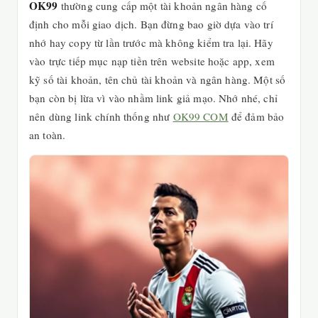
OK99
thường cung cấp một tài khoản ngân hàng cố
định cho mỗi giao dịch. Bạn đừng bao giờ dựa vào trí
nhớ hay copy từ lần trước mà không kiểm tra lại. Hãy
vào trực tiếp mục nạp tiền trên website hoặc app, xem
kỹ số tài khoản, tên chủ tài khoản và ngân hàng. Một số
bạn còn bị lừa vì vào nhầm link giả mạo. Nhớ nhé, chỉ
nên dùng link chính thống như
OK99 COM
để đảm bảo
an toàn.