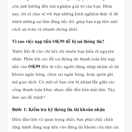
còn ảnh hưởng đến trải nghiệm giải trí của bạn. Hôm
nay, tôi sẽ chia sẻ với bạn những kinh nghiệm thực tế để
tránh những sai lầm đáng tiếc đó, giúp bạn nạp tiền một
cách an toàn và nhanh chóng nhất.
Vì sao việc nạp tiền OK99 dễ bị sai thông tin?
Trước khi đi vào chi tiết, tôi muốn bạn hiểu rõ nguyên
nhân. Phần lớn các lỗi sai thông tin thanh toán khi nạp
OK99
tiền vào
đến từ việc người dùng nhập nhầm số tài
khoản ngân hàng, chọn sai ngân hàng, hoặc quên ghi
mã giao dịch. Có một số bạn còn bị nhầm lẫn giữa các
cổng thanh toán khác nhau, dẫn đến tiền mất tăm. Vậy
làm sao để tránh?
Bước 1: Kiểm tra kỹ thông tin tài khoản nhận
Điều đầu tiên và quan trọng nhất, bạn phải chắc chắn
rằng mình đang nạp tiền vào đúng tài khoản của nhà cái.