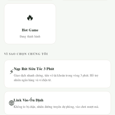
🔥
Hot Game
Đang thịnh hành
VÌ SAO CHỌN CHÚNG TÔI
Nạp Rút Siêu Tốc 3 Phút
⚡
Giao dịch nhanh chóng, tiền về tài khoản trong vòng 3 phút. Hỗ trợ
nhiều ngân hàng và ví điện tử.
Link Vào Ổn Định
🌐
Không lo bị chặn, nhiều đường truyền dự phòng, vào chơi mượt mà.