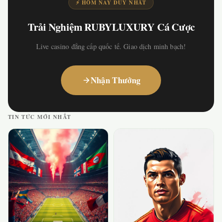
⚡ HÔM NAY DUY NHẤT
Trải Nghiệm RUBYLUXURY Cá Cược
Live casino đẳng cấp quốc tế. Giao dịch minh bạch!
Nhận Thưởng
TIN TỨC MỚI NHẤT