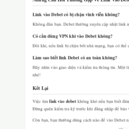
Link vào Debet có bị chặn vĩnh viễn không?
Không đâu bạn. Debet thường xuyên cập nhật link mớ
Có cần dùng VPN khi vào Debet không?
Đôi khi, nếu link bị chặn bởi nhà mạng, bạn có thể
Làm sao biết link Debet có an toàn không?
Hãy nhìn vào giao diện và kiểm tra thông tin. Một l
nhé!
Kết Lại
link vào debet
Việc tìm
không khó nếu bạn biết đúng
Đừng quên kiểm tra kỹ trước khi đăng nhập để bảo 
Còn bạn, bạn thường dùng cách nào để vào Debet n