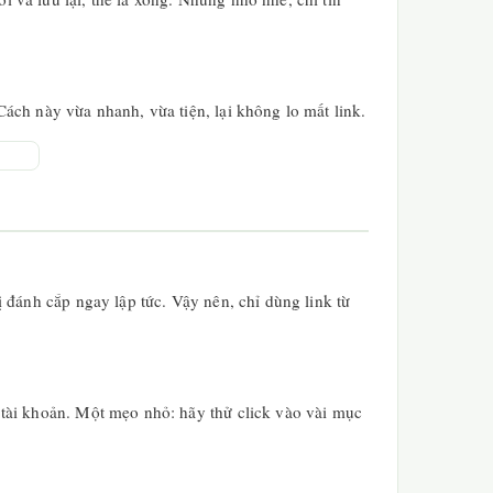
ách này vừa nhanh, vừa tiện, lại không lo mất link.
 đánh cắp ngay lập tức. Vậy nên, chỉ dùng link từ
 tài khoản. Một mẹo nhỏ: hãy thử click vào vài mục