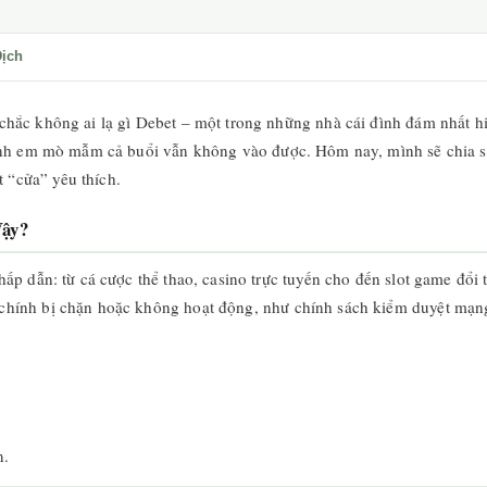
Dịch
 chắc không ai lạ gì Debet – một trong những nhà cái đình đám nhất h
ến anh em mò mẫm cả buổi vẫn không vào được. Hôm nay, mình sẽ chia 
 “cửa” yêu thích.
Vậy?
 hấp dẫn: từ cá cược thể thao, casino trực tuyến cho đến slot game đổ
 chính bị chặn hoặc không hoạt động, như chính sách kiểm duyệt mạng
n.