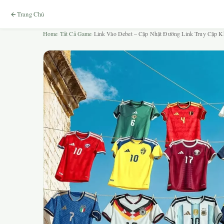
Trang Chủ
Home
›
Tất Cả Game
›
Link Vào Debet – Cập Nhật Đường Link Truy Cập K