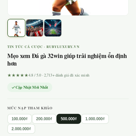
TIN TỨC CÁ CƯỢC · RUBYLUXURY.VN
Mẹo xem Đá gà 32win giúp trải nghiệm ổn định
hơn
★★★★★
4.8 / 5.0 · 2,713+ đánh giá đã xác minh
Cập Nhật Mới Nhất
MỨC NẠP THAM KHẢO
100.000₫
200.000₫
500.000₫
1.000.000₫
2.000.000₫