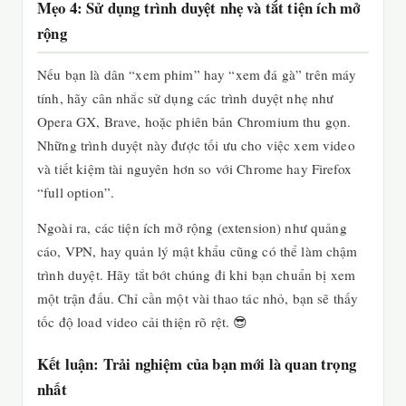
Mẹo 4: Sử dụng trình duyệt nhẹ và tắt tiện ích mở
rộng
Nếu bạn là dân “xem phim” hay “xem đá gà” trên máy
tính, hãy cân nhắc sử dụng các trình duyệt nhẹ như
Opera GX, Brave, hoặc phiên bản Chromium thu gọn.
Những trình duyệt này được tối ưu cho việc xem video
và tiết kiệm tài nguyên hơn so với Chrome hay Firefox
“full option”.
Ngoài ra, các tiện ích mở rộng (extension) như quảng
cáo, VPN, hay quản lý mật khẩu cũng có thể làm chậm
trình duyệt. Hãy tắt bớt chúng đi khi bạn chuẩn bị xem
một trận đấu. Chỉ cần một vài thao tác nhỏ, bạn sẽ thấy
tốc độ load video cải thiện rõ rệt. 😎
Kết luận: Trải nghiệm của bạn mới là quan trọng
nhất