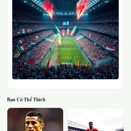
Bạn Có Thể Thích