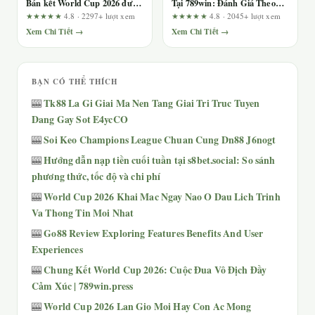
Bán kết World Cup 2026 được
Tại 789win: Đánh Giá Theo
FIVE88 cập nhật tại five88.ph
Hành Trình Người Dùng
★★★★★
4.8 · 2297+ lượt xem
★★★★★
4.8 · 2045+ lượt xem
Xem Chi Tiết →
Xem Chi Tiết →
BẠN CÓ THỂ THÍCH
Tk88 La Gi Giai Ma Nen Tang Giai Tri Truc Tuyen
🎰
Dang Gay Sot E4ycCO
Soi Keo Champions League Chuan Cung Dn88 J6nogt
🎰
Hướng dẫn nạp tiền cuối tuần tại s8bet.social: So sánh
🎰
phương thức, tốc độ và chi phí
World Cup 2026 Khai Mac Ngay Nao O Dau Lich Trinh
🎰
Va Thong Tin Moi Nhat
Go88 Review Exploring Features Benefits And User
🎰
Experiences
Chung Kết World Cup 2026: Cuộc Đua Vô Địch Đầy
🎰
Cảm Xúc | 789win.press
World Cup 2026 Lan Gio Moi Hay Con Ac Mong
🎰