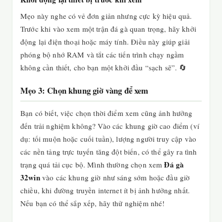
Mẹo này nghe có vẻ đơn giản nhưng cực kỳ hiệu quả.
Trước khi vào xem một trận đá gà quan trọng, hãy khởi
động lại điện thoại hoặc máy tính. Điều này giúp giải
phóng bộ nhớ RAM và tắt các tiến trình chạy ngầm
không cần thiết, cho bạn một khởi đầu “sạch sẽ”. 🔄
Mẹo 3: Chọn khung giờ vàng để xem
Bạn có biết, việc chọn thời điểm xem cũng ảnh hưởng
đến trải nghiệm không? Vào các khung giờ cao điểm (ví
dụ: tối muộn hoặc cuối tuần), lượng người truy cập vào
các nền tảng trực tuyến tăng đột biến, có thể gây ra tình
Đá gà
trạng quá tải cục bộ. Mình thường chọn xem
32win
vào các khung giờ như sáng sớm hoặc đầu giờ
chiều, khi đường truyền internet ít bị ảnh hưởng nhất.
Nếu bạn có thể sắp xếp, hãy thử nghiệm nhé!