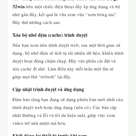
32win
trên một chiếc điện thoại đầy ắp ứng dụng và bộ
nhớ gần đầy, kết quả là vừa xem vừa “xem bóng ma”.
Hãy thử những cách sau:
Xóa bộ nhớ đệm (cache) trình duyệt
Nếu bạn xem trên trình duyệt web, sau một thời gian sử
dụng, bộ nhớ đệm sẽ tích tụ rất nhiều dữ liệu, khiến trình
duyệt hoạt động chậm chạp. Hãy vào phần cài đặt và
xóa cache đi nhé. Làm điều này mỗi tuần một lần sẽ
giúp mọi thứ “refresh” lại đấy.
Cập nhật trình duyệt và ứng dụng
Đảm bảo rằng bạn đang sử dụng phiên bản mới nhất của
trình duyệt web hoặc ứng dụng (nếu có). Các bản cập
nhật thường vá lỗi và tối ưu hiệu suất, giúp việc xem
video trở nên mượt mà hơn.
Khởi động lại thiết bị trước khi xem