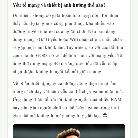
Yếu tố mạng và thiết bị ảnh hưởng thế nào?
Dĩ nhiên, không có gì là hoàn hảo tuyệt đối. Tôi nhận
thấy tốc độ tải game cũng phụ thuộc khá nhiều vào
đường truyền internet của người chơi. Nếu bạn đang
dùng mạng 3G/4G yếu hoặc Wifi chập chờn, chắc chắn
sẽ gặp một chút khó khăn. Tuy nhiên, so với các đối thủ
cạnh tranh, GO88 có vẻ "dễ tính" hơn với mạng yếu. Tôi
từng thử dùng mạng 4G ở vùng quê, tốc độ vẫn chấp
nhận được, không bị ngắt kết nối giữa chừng.
Về phần thiết bị, ngay cả những dòng điện thoại tầm
trung cách đây vài năm vẫn có thể chạy game mượt mà.
Ứng dụng được tối ưu tốt, không ngốn quá nhiều RAM
hay pin, giúp người chơi có thể "cày" game trong thời
gian dài mà không lo máy nóng hay giật lag. 😎