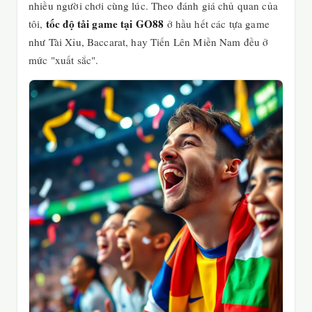
nhiều người chơi cùng lúc. Theo đánh giá chủ quan của
tốc độ tải game tại GO88
tôi,
ở hầu hết các tựa game
như Tài Xỉu, Baccarat, hay Tiến Lên Miền Nam đều ở
mức "xuất sắc".