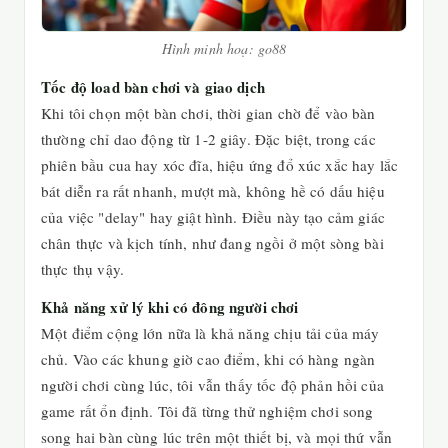
Hình minh hoạ: go88
Tốc độ load bàn chơi và giao dịch
Khi tôi chọn một bàn chơi, thời gian chờ để vào bàn
thường chỉ dao động từ 1-2 giây. Đặc biệt, trong các
phiên bầu cua hay xóc đĩa, hiệu ứng đổ xúc xắc hay lắc
bát diễn ra rất nhanh, mượt mà, không hề có dấu hiệu
của việc "delay" hay giật hình. Điều này tạo cảm giác
chân thực và kịch tính, như đang ngồi ở một sòng bài
thực thụ vậy.
Khả năng xử lý khi có đông người chơi
Một điểm cộng lớn nữa là khả năng chịu tải của máy
chủ. Vào các khung giờ cao điểm, khi có hàng ngàn
người chơi cùng lúc, tôi vẫn thấy tốc độ phản hồi của
game rất ổn định. Tôi đã từng thử nghiệm chơi song
song hai bàn cùng lúc trên một thiết bị, và mọi thứ vẫn