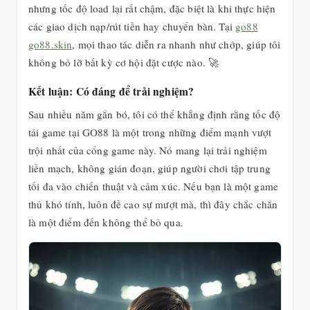
nhưng tốc độ load lại rất chậm, đặc biệt là khi thực hiện
các giao dịch nạp/rút tiền hay chuyển bàn. Tại
go88
go88.skin
, mọi thao tác diễn ra nhanh như chớp, giúp tôi
không bỏ lỡ bất kỳ cơ hội đặt cược nào. 🚀
Kết luận: Có đáng để trải nghiệm?
Sau nhiều năm gắn bó, tôi có thể khẳng định rằng tốc độ
tải game tại GO88 là một trong những điểm mạnh vượt
trội nhất của cổng game này. Nó mang lại trải nghiệm
liền mạch, không gián đoạn, giúp người chơi tập trung
tối đa vào chiến thuật và cảm xúc. Nếu bạn là một game
thủ khó tính, luôn đề cao sự mượt mà, thì đây chắc chắn
là một điểm đến không thể bỏ qua.