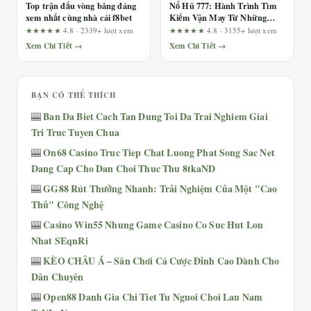
Top trận đấu vòng bảng đáng
Nổ Hũ 777: Hành Trình Tìm
xem nhất cùng nhà cái f8bet
Kiếm Vận May Từ Những
Vòng Quay
★★★★★
4.8 · 2339+ lượt xem
★★★★★
4.8 · 3155+ lượt xem
Xem Chi Tiết →
Xem Chi Tiết →
BẠN CÓ THỂ THÍCH
Ban Da Biet Cach Tan Dung Toi Da Trai Nghiem Giai
🎰
Tri Truc Tuyen Chua
On68 Casino Truc Tiep Chat Luong Phat Song Sac Net
🎰
Dang Cap Cho Dan Choi Thuc Thu 8tkaND
GG88 Rút Thưởng Nhanh: Trải Nghiệm Của Một "Cao
🎰
Thủ" Công Nghệ
Casino Win55 Nhung Game Casino Co Suc Hut Lon
🎰
Nhat SEqnRi
KÈO CHÂU Á – Sân Chơi Cá Cược Đỉnh Cao Dành Cho
🎰
Dân Chuyên
Open88 Danh Gia Chi Tiet Tu Nguoi Choi Lau Nam
🎰