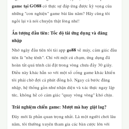
game tại GO88
có thực sự đáp ứng được kỳ vọng của
những "con nghiện" game bài lâu năm? Hãy cùng tôi
ngồi lại và nói chuyện thật lòng nhé!
Ấn tượng đầu tiên: Tốc độ tải ứng dụng và đăng
nhập
go88
Nhớ ngày đầu tiên tôi tải app
về máy, cảm giác đầu
tiên là "nhẹ tênh". Chỉ với một cú chạm, ứng dụng đã
hoàn tất quá trình cài đặt trong vòng chưa đầy 30 giây.
Điều này khác hẳn so với một số cổng game khác khiến
tôi phải chờ đợi cả phút đồng hồ. Ngay cả bước đăng
nhập, hệ thống gần như nhận diện và xác thực ngay lập
tức, không hề có cảm giác "quay vòng vòng" khó chịu.
Trải nghiệm chiến game: Mượt mà hay giật lag?
Đây mới là phần quan trọng nhất. Là một người chơi lâu
năm, tôi thường xuyên tham gia các bàn cược lớn với