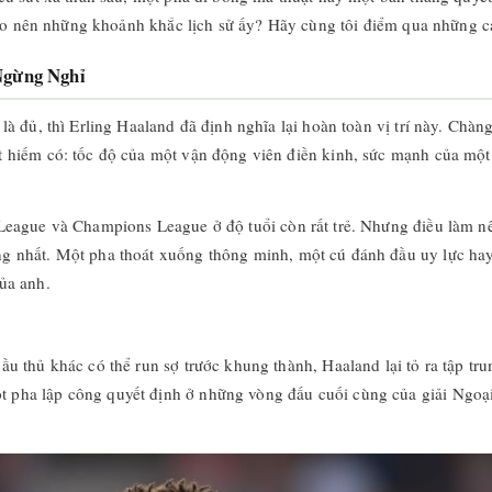
ể tạo nên những khoảnh khắc lịch sử ấy? Hãy cùng tôi điểm qua những 
Ngừng Nghỉ
là đủ, thì Erling Haaland đã định nghĩa lại hoàn toàn vị trí này. Chà
t hiếm có: tốc độ của một vận động viên điền kinh, sức mạnh của một
 League và Champions League ở độ tuổi còn rất trẻ. Nhưng điều làm nê
g nhất. Một pha thoát xuống thông minh, một cú đánh đầu uy lực hay 
ủa anh.
ầu thủ khác có thể run sợ trước khung thành, Haaland lại tỏ ra tập tr
t pha lập công quyết định ở những vòng đấu cuối cùng của giải Ngoạ