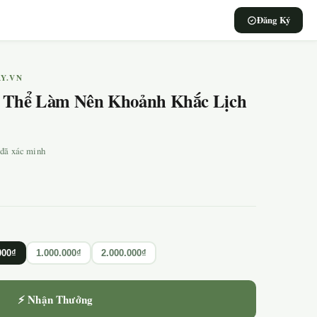
Đăng Ký
RY.VN
 Thể Làm Nên Khoảnh Khắc Lịch
á đã xác minh
000₫
1.000.000₫
2.000.000₫
⚡ Nhận Thưởng