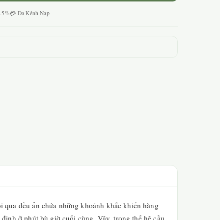
1.5%
💳 Đa Kênh Nạp
trôi qua đều ẩn chứa những khoảnh khắc khiến hàng
 định ở phút bù giờ cuối cùng. Vậy, trong thế hệ cầu