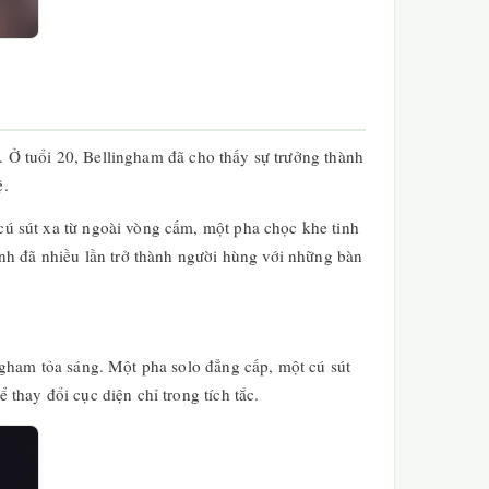
ĩ. Ở tuổi 20, Bellingham đã cho thấy sự trưởng thành
ệ.
cú sút xa từ ngoài vòng cấm, một pha chọc khe tinh
anh đã nhiều lần trở thành người hùng với những bàn
ngham tỏa sáng. Một pha solo đẳng cấp, một cú sút
thay đổi cục diện chỉ trong tích tắc.