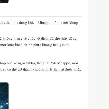
 dứt điểm đa dạng khiến Mbappé luôn là nỗi khiếp
ù không mang về chức vô địch, đã cho thấy đẳng
à một khát khao chinh phục không bao giờ tắt.
Pháp bảo vệ ngôi vương thế giới. Với Mbappé, mọi
 toàn có thể trở thành khoảnh khắc lịch sử được nhắc