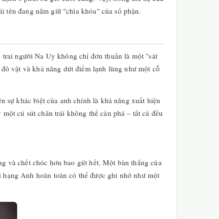
cái tên đang nắm giữ "chìa khóa" của số phận.
ng trai người Na Uy không chỉ đơn thuần là một "sát
 đô vật và khả năng dứt điểm lạnh lùng như một cỗ
n sự khác biệt của anh chính là khả năng xuất hiện
một cú sút chân trái không thể cản phá – tất cả đều
ung và chết chóc hơn bao giờ hết. Một bàn thắng của
i hạng Anh hoàn toàn có thể được ghi nhớ như một