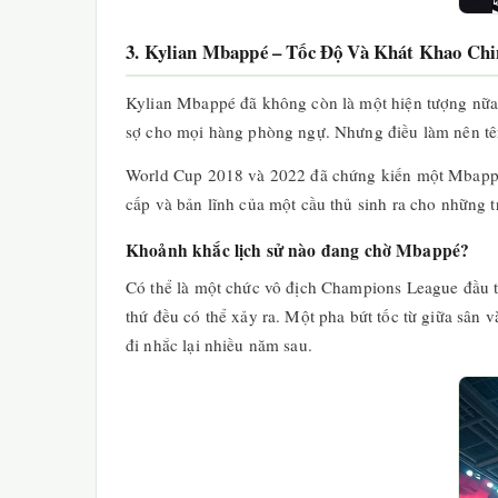
3. Kylian Mbappé – Tốc Độ Và Khát Khao Ch
Kylian Mbappé đã không còn là một hiện tượng nữa,
sợ cho mọi hàng phòng ngự. Nhưng điều làm nên tên
World Cup 2018 và 2022 đã chứng kiến một Mbappé 
cấp và bản lĩnh của một cầu thủ sinh ra cho những t
Khoảnh khắc lịch sử nào đang chờ Mbappé?
Có thể là một chức vô địch Champions League đầu t
thứ đều có thể xảy ra. Một pha bứt tốc từ giữa sân 
đi nhắc lại nhiều năm sau.