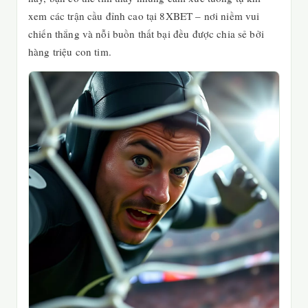
xem các trận cầu đỉnh cao tại 8XBET – nơi niềm vui
chiến thắng và nỗi buồn thất bại đều được chia sẻ bởi
hàng triệu con tim.