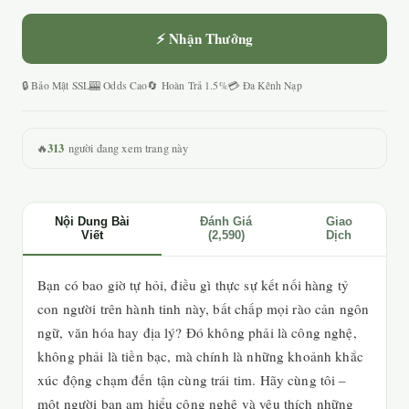
⚡ Nhận Thưởng
🔒 Bảo Mật SSL
🎰 Odds Cao
🔄 Hoàn Trả 1.5%
💳 Đa Kênh Nạp
313
🔥
người đang xem trang này
Nội Dung Bài
Đánh Giá
Giao
Viết
(2,590)
Dịch
Bạn có bao giờ tự hỏi, điều gì thực sự kết nối hàng tỷ
con người trên hành tinh này, bất chấp mọi rào cản ngôn
ngữ, văn hóa hay địa lý? Đó không phải là công nghệ,
không phải là tiền bạc, mà chính là những khoảnh khắc
xúc động chạm đến tận cùng trái tim. Hãy cùng tôi –
một người bạn am hiểu công nghệ và yêu thích những