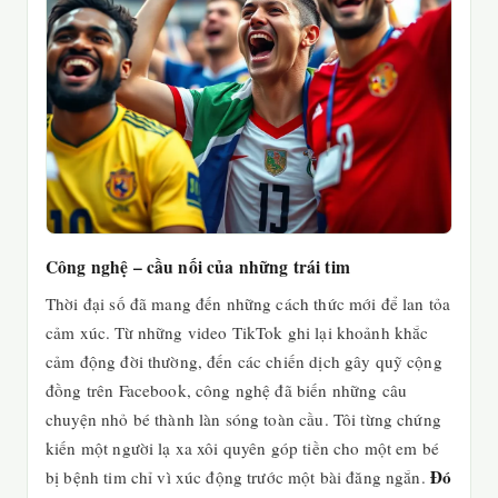
Công nghệ – cầu nối của những trái tim
Thời đại số đã mang đến những cách thức mới để lan tỏa
cảm xúc. Từ những video TikTok ghi lại khoảnh khắc
cảm động đời thường, đến các chiến dịch gây quỹ cộng
đồng trên Facebook, công nghệ đã biến những câu
chuyện nhỏ bé thành làn sóng toàn cầu. Tôi từng chứng
kiến một người lạ xa xôi quyên góp tiền cho một em bé
Đó
bị bệnh tim chỉ vì xúc động trước một bài đăng ngắn.