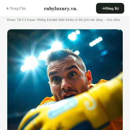
rubyluxury.vn
.
Trang Chủ
Đăng Ký
Home
›
Tất Cả Game
›
Những khoảnh khắc khiến cả thế giới xúc động – Góc nhìn