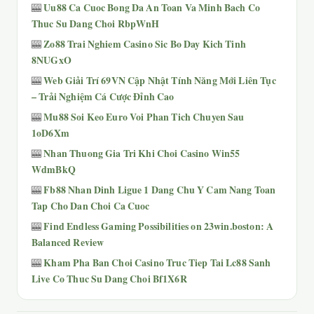
Uu88 Ca Cuoc Bong Da An Toan Va Minh Bach Co
🎰
Thuc Su Dang Choi RbpWnH
Zo88 Trai Nghiem Casino Sic Bo Day Kich Tinh
🎰
8NUGxO
Web Giải Trí 69VN Cập Nhật Tính Năng Mới Liên Tục
🎰
– Trải Nghiệm Cá Cược Đỉnh Cao
Mu88 Soi Keo Euro Voi Phan Tich Chuyen Sau
🎰
1oD6Xm
Nhan Thuong Gia Tri Khi Choi Casino Win55
🎰
WdmBkQ
Fb88 Nhan Dinh Ligue 1 Dang Chu Y Cam Nang Toan
🎰
Tap Cho Dan Choi Ca Cuoc
Find Endless Gaming Possibilities on 23win.boston: A
🎰
Balanced Review
Kham Pha Ban Choi Casino Truc Tiep Tai Lc88 Sanh
🎰
Live Co Thuc Su Dang Choi Bf1X6R