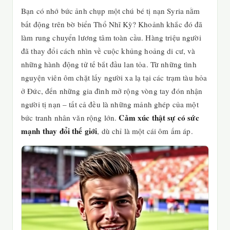
Bạn có nhớ bức ảnh chụp một chú bé tị nạn Syria nằm
bất động trên bờ biển Thổ Nhĩ Kỳ? Khoảnh khắc đó đã
làm rung chuyển lương tâm toàn cầu. Hàng triệu người
đã thay đổi cách nhìn về cuộc khủng hoảng di cư, và
những hành động tử tế bắt đầu lan tỏa. Từ những tình
nguyện viên ôm chặt lấy người xa lạ tại các trạm tàu hỏa
ở Đức, đến những gia đình mở rộng vòng tay đón nhận
người tị nạn – tất cả đều là những mảnh ghép của một
Cảm xúc thật sự có sức
bức tranh nhân văn rộng lớn.
mạnh thay đổi thế giới
, dù chỉ là một cái ôm ấm áp.