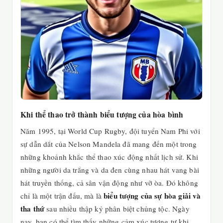
Khi thể thao trở thành biểu tượng của hòa bình
Năm 1995, tại World Cup Rugby, đội tuyển Nam Phi với
sự dẫn dắt của Nelson Mandela đã mang đến một trong
những khoảnh khắc thể thao xúc động nhất lịch sử. Khi
những người da trắng và da đen cùng nhau hát vang bài
hát truyền thống, cả sân vận động như vỡ òa. Đó không
biểu tượng của sự hòa giải và
chỉ là một trận đấu, mà là
tha thứ
sau nhiều thập kỷ phân biệt chủng tộc. Ngày
nay, bạn có thể tìm thấy những cảm xúc tương tự khi