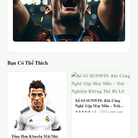
Bạn Có Thể Thích
Xổ Số SUNWIN: Khi Công
Nghệ Gặp May Mắn – Trải
Nghiệm Không Thể Bỏ Lỡ
★★★★★
4.8 · 2353+ lượt xem
Tổng Hợp Khuyến Mãi Nhà