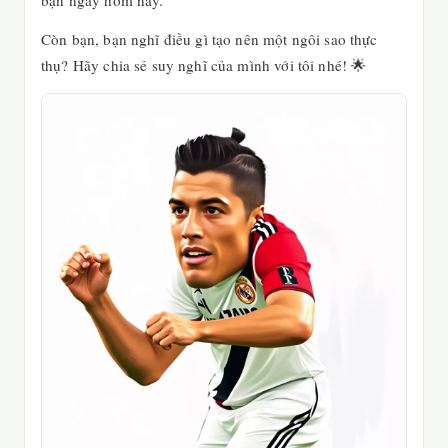
bạn ngay hôm nay.
Còn bạn, bạn nghĩ điều gì tạo nên một ngôi sao thực
thụ? Hãy chia sẻ suy nghĩ của mình với tôi nhé! 🌟