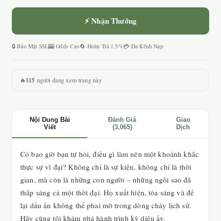
⚡ Nhận Thưởng
🔒 Bảo Mật SSL
🎰 Odds Cao
🔄 Hoàn Trả 1.5%
💳 Đa Kênh Nạp
115
🔥
người đang xem trang này
Nội Dung Bài
Đánh Giá
Giao
Viết
(3,065)
Dịch
Có bao giờ bạn tự hỏi, điều gì làm nên một khoảnh khắc
thực sự vĩ đại? Không chỉ là sự kiện, không chỉ là thời
gian, mà còn là những con người – những ngôi sao đã
thắp sáng cả một thời đại. Họ xuất hiện, tỏa sáng và để
lại dấu ấn không thể phai mờ trong dòng chảy lịch sử.
Hãy cùng tôi khám phá hành trình kỳ diệu ấy.