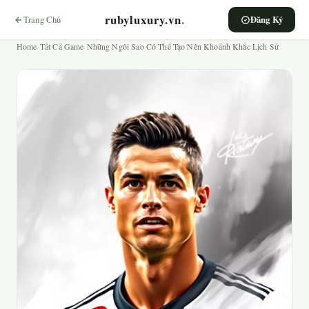
rubyluxury.vn
.
Trang Chủ
Đăng Ký
Home
›
Tất Cả Game
›
Những Ngôi Sao Có Thể Tạo Nên Khoảnh Khắc Lịch Sử