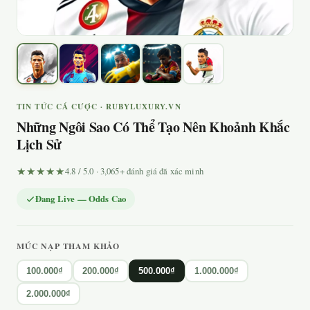
TIN TỨC CÁ CƯỢC · RUBYLUXURY.VN
Những Ngôi Sao Có Thể Tạo Nên Khoảnh Khắc
Lịch Sử
★★★★★
4.8 / 5.0 · 3,065+ đánh giá đã xác minh
Đang Live — Odds Cao
MỨC NẠP THAM KHẢO
100.000₫
200.000₫
500.000₫
1.000.000₫
2.000.000₫