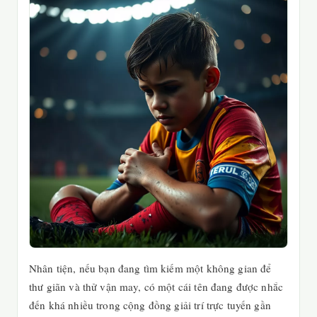
Nhân tiện, nếu bạn đang tìm kiếm một không gian để
thư giãn và thử vận may, có một cái tên đang được nhắc
đến khá nhiều trong cộng đồng giải trí trực tuyến gần