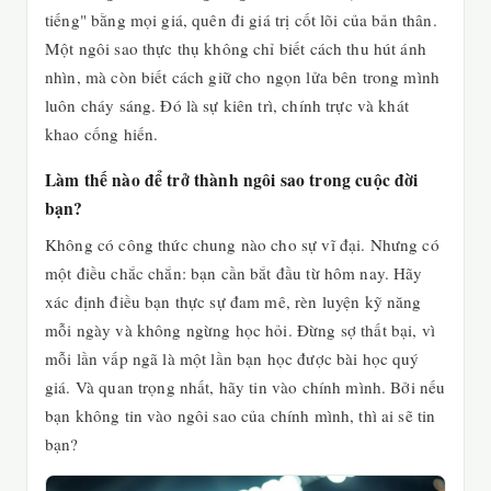
tiếng" bằng mọi giá, quên đi giá trị cốt lõi của bản thân.
Một ngôi sao thực thụ không chỉ biết cách thu hút ánh
nhìn, mà còn biết cách giữ cho ngọn lửa bên trong mình
luôn cháy sáng. Đó là sự kiên trì, chính trực và khát
khao cống hiến.
Làm thế nào để trở thành ngôi sao trong cuộc đời
bạn?
Không có công thức chung nào cho sự vĩ đại. Nhưng có
một điều chắc chắn: bạn cần bắt đầu từ hôm nay. Hãy
xác định điều bạn thực sự đam mê, rèn luyện kỹ năng
mỗi ngày và không ngừng học hỏi. Đừng sợ thất bại, vì
mỗi lần vấp ngã là một lần bạn học được bài học quý
giá. Và quan trọng nhất, hãy tin vào chính mình. Bởi nếu
bạn không tin vào ngôi sao của chính mình, thì ai sẽ tin
bạn?