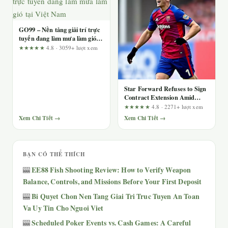
GO99 – Nền tảng giải trí trực
tuyến đang làm mưa làm gió
tại Việt Nam
★★★★★
4.8 · 3059+ lượt xem
Star Forward Refuses to Sign
Contract Extension Amid
Scandal Rumors: An
★★★★★
4.8 · 2271+ lượt xem
ea88.mobile Review
Xem Chi Tiết →
Xem Chi Tiết →
BẠN CÓ THỂ THÍCH
EE88 Fish Shooting Review: How to Verify Weapon
🎰
Balance, Controls, and Missions Before Your First Deposit
Bi Quyet Chon Nen Tang Giai Tri Truc Tuyen An Toan
🎰
Va Uy Tin Cho Nguoi Viet
Scheduled Poker Events vs. Cash Games: A Careful
🎰