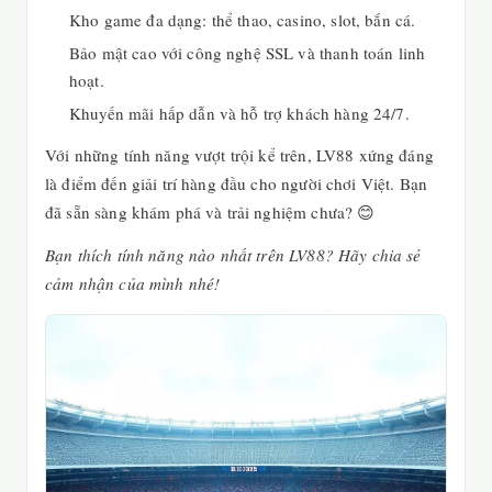
Kho game đa dạng: thể thao, casino, slot, bắn cá.
Bảo mật cao với công nghệ SSL và thanh toán linh
hoạt.
Khuyến mãi hấp dẫn và hỗ trợ khách hàng 24/7.
Với những tính năng vượt trội kể trên, LV88 xứng đáng
là điểm đến giải trí hàng đầu cho người chơi Việt. Bạn
đã sẵn sàng khám phá và trải nghiệm chưa? 😊
Bạn thích tính năng nào nhất trên LV88? Hãy chia sẻ
cảm nhận của mình nhé!