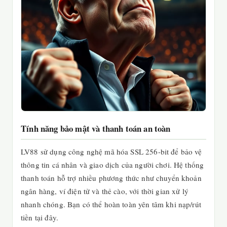
Tính năng bảo mật và thanh toán an toàn
LV88 sử dụng công nghệ mã hóa SSL 256-bit để bảo vệ
thông tin cá nhân và giao dịch của người chơi. Hệ thống
thanh toán hỗ trợ nhiều phương thức như chuyển khoản
ngân hàng, ví điện tử và thẻ cào, với thời gian xử lý
nhanh chóng. Bạn có thể hoàn toàn yên tâm khi nạp/rút
tiền tại đây.