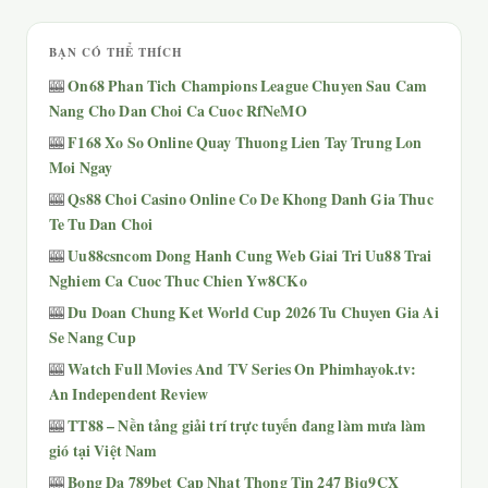
BẠN CÓ THỂ THÍCH
On68 Phan Tich Champions League Chuyen Sau Cam
🎰
Nang Cho Dan Choi Ca Cuoc RfNeMO
F168 Xo So Online Quay Thuong Lien Tay Trung Lon
🎰
Moi Ngay
Qs88 Choi Casino Online Co De Khong Danh Gia Thuc
🎰
Te Tu Dan Choi
Uu88csncom Dong Hanh Cung Web Giai Tri Uu88 Trai
🎰
Nghiem Ca Cuoc Thuc Chien Yw8CKo
Du Doan Chung Ket World Cup 2026 Tu Chuyen Gia Ai
🎰
Se Nang Cup
Watch Full Movies And TV Series On Phimhayok.tv:
🎰
An Independent Review
TT88 – Nền tảng giải trí trực tuyến đang làm mưa làm
🎰
gió tại Việt Nam
Bong Da 789bet Cap Nhat Thong Tin 247 Bjq9CX
🎰