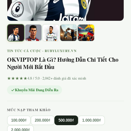
TIN TỨC CÁ CƯỢC · RUBYLUXURY.VN
OKVIPTOP Là Gì? Hướng Dẫn Chi Tiết Cho
Người Mới Bắt Đầu
★★★★★
4.8 / 5.0 · 2,042+ đánh giá đã xác minh
Khuyến Mãi Đang Diễn Ra
MỨC NẠP THAM KHẢO
100.000₫
200.000₫
500.000₫
1.000.000₫
2.000.000₫