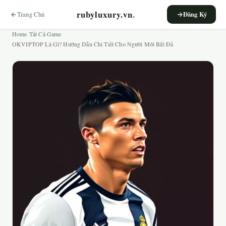
rubyluxury.vn
.
Trang Chủ
Đăng Ký
Home
›
Tất Cả Game
›
OKVIPTOP Là Gì? Hướng Dẫn Chi Tiết Cho Người Mới Bắt Đầ