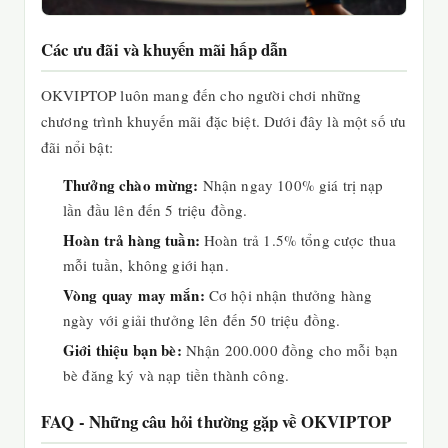
Các ưu đãi và khuyến mãi hấp dẫn
OKVIPTOP luôn mang đến cho người chơi những
chương trình khuyến mãi đặc biệt. Dưới đây là một số ưu
đãi nổi bật:
Thưởng chào mừng:
Nhận ngay 100% giá trị nạp
lần đầu lên đến 5 triệu đồng.
Hoàn trả hàng tuần:
Hoàn trả 1.5% tổng cược thua
mỗi tuần, không giới hạn.
Vòng quay may mắn:
Cơ hội nhận thưởng hàng
ngày với giải thưởng lên đến 50 triệu đồng.
Giới thiệu bạn bè:
Nhận 200.000 đồng cho mỗi bạn
bè đăng ký và nạp tiền thành công.
FAQ - Những câu hỏi thường gặp về OKVIPTOP