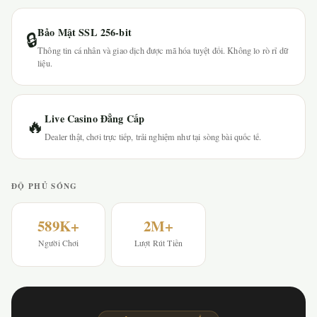
Bảo Mật SSL 256-bit
🔒
Thông tin cá nhân và giao dịch được mã hóa tuyệt đối. Không lo rò rỉ dữ
liệu.
Live Casino Đẳng Cấp
🔥
Dealer thật, chơi trực tiếp, trải nghiệm như tại sòng bài quốc tế.
ĐỘ PHỦ SÓNG
589K+
2M+
Người Chơi
Lượt Rút Tiền