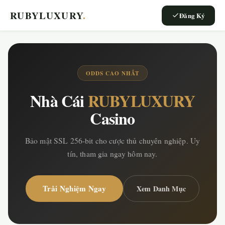
RUBYLUXURY
.
Đăng Ký
ODDS CAO NHẤT
Nhà Cái
RUBYLUXURY
Casino
Bảo mật SSL 256-bit cho cược thủ chuyên nghiệp. Uy
tín, tham gia ngay hôm nay.
Trải Nghiệm Ngay
Xem Danh Mục