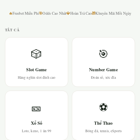
🔥
🎯
💎
🎁
Freebet Miễn Phí
Odds Cao Nhất
Hoàn Trả Cao
Khuyến Mãi Mỗi Ngày
TẤT CẢ
🎲
🎯
Slot Game
Number Game
Hàng nghìn slot đỉnh cao
Đoán số, xóc đĩa
🎫
⚽
Xổ Số
Thể Thao
Loto, keno, 1 ăn 99
Bóng đá, tennis, eSports