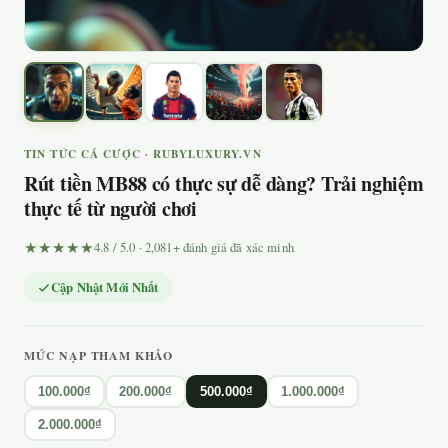
TIN TỨC CÁ CƯỢC · RUBYLUXURY.VN
Rút tiền MB88 có thực sự dễ dàng? Trải nghiệm
thực tế từ người chơi
★★★★★
4.8 / 5.0 · 2,081+ đánh giá đã xác minh
Cập Nhật Mới Nhất
MỨC NẠP THAM KHẢO
100.000₫
200.000₫
500.000₫
1.000.000₫
2.000.000₫