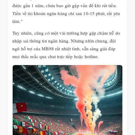
được gần 1 năm, chưa bao giờ gặp vấn đề khi rút tiền.
Tiền về tài khoản ngân hàng chỉ sau 10-15 phút, rất yên
tâm."
Tuy nhiên, cũng có một vài trường hợp gặp chậm trễ do
nhập sai thông tin ngân hàng. Nhưng nhìn chung, đội
ngũ hỗ trợ của MB88 rất nhiệt tình, sẵn sàng giải đáp
mọi thắc mắc qua chat trực tiếp hoặc hotline.