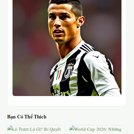
Bạn Có Thể Thích