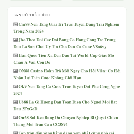
BẠN CÓ THỂ THÍCH
Cm88 Nen Tang Giai Tri Truc Tuyen Dang Trai Nghiem
🎰
Trong Nam 2024
Jbo Theo Doi Cac Doi Bong Co Hang Cong Tre Trung
🎰
Dau La San Choi Uy Tin Cho Dan Ca Cuoc V8o6vy
Han Quoc Tien Xa Den Dau Tai World Cup Giac Mo
🎰
Chau A Van Con Do
ON88 Casino Hoàn Trả Mỗi Ngày Cho Hội Viên: Cơ Hội
🎰
Nhận Lại Tiền Cược Không Giới Hạn
Ok9 Nen Tang Ca Cuoc Truc Tuyen Dot Pha Cong Nghe
🎰
2024
U888 La Gi Huong Dan Toan Dien Cho Nguoi Moi Bat
🎰
Dau 2FxGoD
On68 Soi Keo Bong Da Chuyen Nghiep Bi Quyet Chien
🎰
Thang Moi Tran Cau CC3S91
Top trận đấu vòng bảng đáng xem nhất cùng nhà cái
🎰