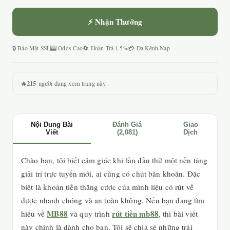
⚡ Nhận Thưởng
🔒 Bảo Mật SSL
🎰 Odds Cao
🔄 Hoàn Trả 1.5%
💳 Đa Kênh Nạp
215
🔥
người đang xem trang này
Nội Dung Bài
Đánh Giá
Giao
Viết
(2,081)
Dịch
Chào bạn, tôi biết cảm giác khi lần đầu thử một nền tảng
giải trí trực tuyến mới, ai cũng có chút băn khoăn. Đặc
biệt là khoản tiền thắng cược của mình liệu có rút về
được nhanh chóng và an toàn không. Nếu bạn đang tìm
MB88
rút tiền mb88
hiểu về
và quy trình
, thì bài viết
này chính là dành cho bạn. Tôi sẽ chia sẻ những trải