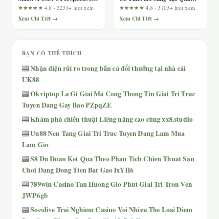
on Following the Match at
Go88win.blue
★★★★★
4.8 · 3233+ lượt xem
★★★★★
4.8 · 3103+ lượt xem
789bet.tv
Xem Chi Tiết →
Xem Chi Tiết →
BẠN CÓ THỂ THÍCH
Nhận diện rủi ro trong bắn cá đổi thưởng tại nhà cái
🎰
UK88
Okviptop La Gi Giai Ma Cong Thong Tin Giai Tri Truc
🎰
Tuyen Dang Gay Bao PZpqZE
Khám phá chiến thuật Liêng nâng cao cùng xx8.studio
🎰
Uu88 Nen Tang Giai Tri Truc Tuyen Dang Lam Mua
🎰
Lam Gio
S8 Du Doan Ket Qua Theo Phan Tich Chien Thuat San
🎰
Choi Dang Dong Tien Bat Gao IxYII6
789win Casino Tan Huong Gio Phut Giai Tri Tron Ven
🎰
JWP6gb
Socolive Trai Nghiem Casino Voi Nhieu The Loai Diem
🎰