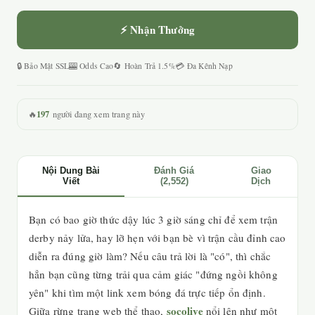
⚡ Nhận Thưởng
🔒 Bảo Mật SSL
🎰 Odds Cao
🔄 Hoàn Trả 1.5%
💳 Đa Kênh Nạp
197
🔥
người đang xem trang này
Nội Dung Bài
Đánh Giá
Giao
Viết
(2,552)
Dịch
Bạn có bao giờ thức dậy lúc 3 giờ sáng chỉ để xem trận
derby nảy lửa, hay lỡ hẹn với bạn bè vì trận cầu đỉnh cao
diễn ra đúng giờ làm? Nếu câu trả lời là "có", thì chắc
hẳn bạn cũng từng trải qua cảm giác "đứng ngồi không
yên" khi tìm một link xem bóng đá trực tiếp ổn định.
socolive
Giữa rừng trang web thể thao,
nổi lên như một