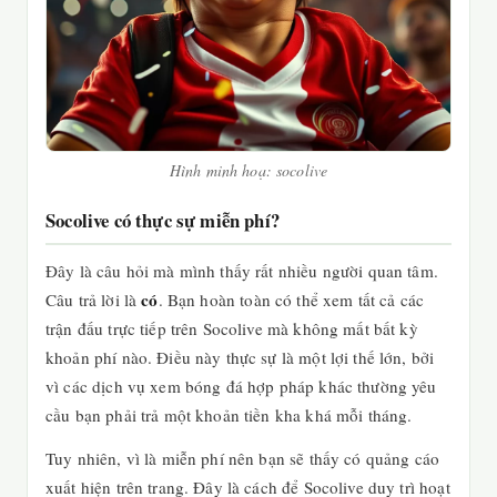
Hình minh hoạ: socolive
Socolive có thực sự miễn phí?
Đây là câu hỏi mà mình thấy rất nhiều người quan tâm.
có
Câu trả lời là
. Bạn hoàn toàn có thể xem tất cả các
trận đấu trực tiếp trên Socolive mà không mất bất kỳ
khoản phí nào. Điều này thực sự là một lợi thế lớn, bởi
vì các dịch vụ xem bóng đá hợp pháp khác thường yêu
cầu bạn phải trả một khoản tiền kha khá mỗi tháng.
Tuy nhiên, vì là miễn phí nên bạn sẽ thấy có quảng cáo
xuất hiện trên trang. Đây là cách để Socolive duy trì hoạt