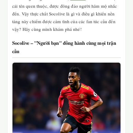
cái tên quen thuộc, được đông đảo người hâm mộ nhắc
đến. Vậy thực chất Socolive là gì và điều gì khiến nền
tảng này chiếm được cảm tình của các fan túc cầu đến
vậy? Hãy cùng mình khám phá nhé!
Socolive – "Người bạn" đồng hành cùng mọi trận
cầu