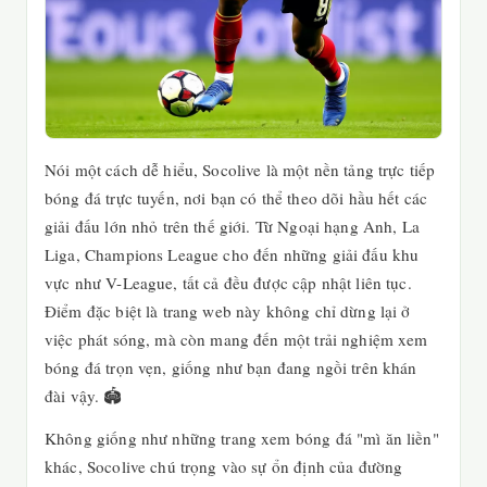
Nói một cách dễ hiểu, Socolive là một nền tảng trực tiếp
bóng đá trực tuyến, nơi bạn có thể theo dõi hầu hết các
giải đấu lớn nhỏ trên thế giới. Từ Ngoại hạng Anh, La
Liga, Champions League cho đến những giải đấu khu
vực như V-League, tất cả đều được cập nhật liên tục.
Điểm đặc biệt là trang web này không chỉ dừng lại ở
việc phát sóng, mà còn mang đến một trải nghiệm xem
bóng đá trọn vẹn, giống như bạn đang ngồi trên khán
đài vậy. 🏟️
Không giống như những trang xem bóng đá "mì ăn liền"
khác, Socolive chú trọng vào sự ổn định của đường