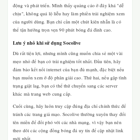
động và phát triển. Mình thấy quảng cáo ở đây khá "dễ
chịu", không quá lộ liễu hay làm phiền trải nghiệm xem
của người dùng. Bạn chỉ cần một chút kiên nhẫn là có
thể tận hưởng trọn vẹn 90 phút bóng đá đỉnh cao.
Lưu ý nhỏ khi sử dụng Socolive
Dù rất tiện lợi, nhưng mình cũng muốn chia sẻ một vài
mẹo nhỏ để bạn có trải nghiệm tốt nhất. Đầu tiên, hãy
đảm bảo kết nối internet của bạn đủ mạnh, đặc biệt nếu
bạn muốn xem ở độ phân giải cao. Thứ hai, nếu gặp tình
trạng giật lag, bạn có thể thử chuyển sang các server
khác mà trang web cung cấp.
Cuối cùng, hãy luôn truy cập đúng địa chỉ chính thức để
tránh các trang giả mạo. Socolive thường xuyên thay đổi
tên miền để đối phó với các nhà mạng, vì vậy bạn nên
theo dõi các cộng đồng bóng đá uy tín để cập nhật link
mới nhất.