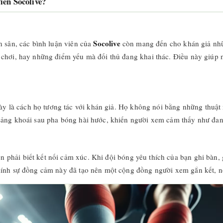
iên Socolive?
Socolive
ên sân, các bình luận viên của
còn mang đến cho khán giả những
ối chơi, hay những điểm yếu mà đối thủ đang khai thác. Điều này giúp
y là cách họ tương tác với khán giả. Họ không nói bằng những thuậ
ời sảng khoái sau pha bóng hài hước, khiến người xem cảm thấy như đ
n phải biết kết nối cảm xúc. Khi đội bóng yêu thích của bạn ghi bàn, 
 Chính sự đồng cảm này đã tạo nên một cộng đồng người xem gắn kết, 