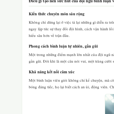
Điều gì tạo nên sức hút của đội ngũ bình luận v
Kiến thức chuyên môn sâu rộng
Không chỉ dừng lại ở việc tả lại những gì diễn ra tr
ngay lập tức sự thay đổi đội hình, cách vận hành l
hiểu sâu hơn về trận đấu.
Phong cách bình luận tự nhiên, gần gũi
Một trong những điểm mạnh lớn nhất của đội ngũ nà
gần gũi. Đôi khi là một câu nói vui, một tràng cư
Khả năng kết nối cảm xúc
Một bình luận viên giỏi không chỉ kể chuyện, mà cò
bóng đáng tiếc, họ lại biết cách an ủi, động viên.