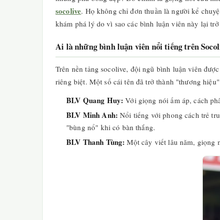
socolive
. Họ không chỉ đơn thuần là người kể chuy
khám phá lý do vì sao các bình luận viên này lại tr
Ai là những bình luận viên nổi tiếng trên Socol
Trên nền tảng socolive, đội ngũ bình luận viên đượ
riêng biệt. Một số cái tên đã trở thành "thương hiệ
BLV Quang Huy:
Với giọng nói ấm áp, cách phâ
BLV Minh Anh:
Nổi tiếng với phong cách trẻ t
"bùng nổ" khi có bàn thắng.
BLV Thanh Tùng:
Một cây viết lâu năm, giọng n