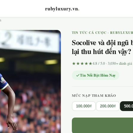
rubyluxury.vn
.
h
TIN TỨC CÁ CƯỢC · RUBYLUXU
Socolive và đội ngũ 
lại thu hút đến vậy?
★★★★★
4.8 / 5.0 · 3,030+ đánh gi
Tin Nổi Bật Hôm Nay
MỨC NẠP THAM KHẢO
100.000₫
200.000₫
500.