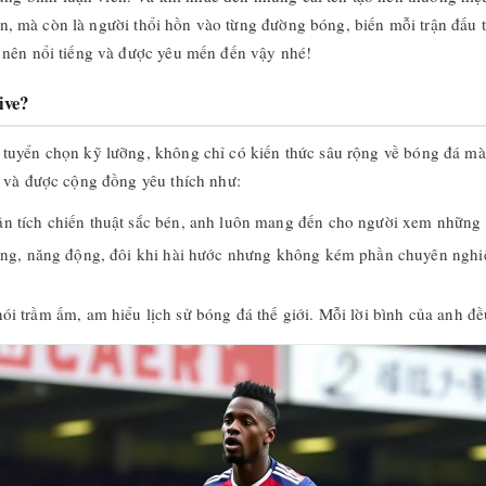
ện, mà còn là người thổi hồn vào từng đường bóng, biến mỗi trận đấu
ở nên nổi tiếng và được yêu mến đến vậy nhé!
ive?
c tuyển chọn kỹ lưỡng, không chỉ có kiến thức sâu rộng về bóng đá m
u" và được cộng đồng yêu thích như:
n tích chiến thuật sắc bén, anh luôn mang đến cho người xem những g
rung, năng động, đôi khi hài hước nhưng không kém phần chuyên ngh
ói trầm ấm, am hiểu lịch sử bóng đá thế giới. Mỗi lời bình của anh đề