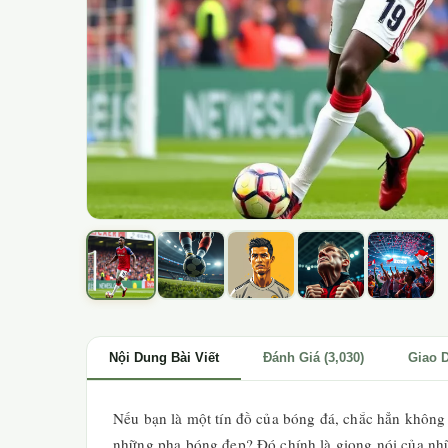
Nội Dung Bài Viết
Đánh Giá (3,030)
Giao 
Nếu bạn là một tín đồ của bóng đá, chắc hẳn không 
những pha bóng đẹp? Đó chính là giọng nói của nhữn