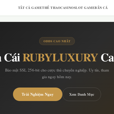
TẤT CẢ GAME
THỂ THAO
CASINO
SLOT GAME
BẮN CÁ
ODDS CAO NHẤT
 Cái
RUBYLUXURY
Ca
Bảo mật SSL 256-bit cho cược thủ chuyên nghiệp. Uy tín, tham
gia ngay hôm nay.
Trải Nghiệm Ngay
Xem Danh Mục