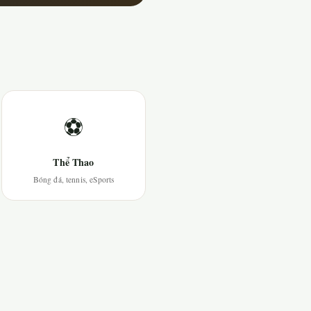
⚽
Thể Thao
Bóng đá, tennis, eSports