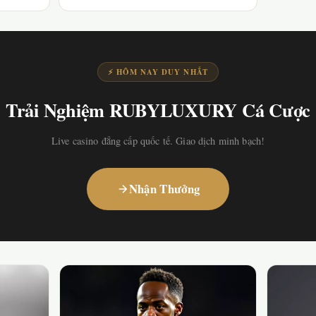
⚡ HÔM NAY DUY NHẤT
Trải Nghiệm RUBYLUXURY Cá Cược
Live casino đẳng cấp quốc tế. Giao dịch minh bạch!
Nhận Thưởng