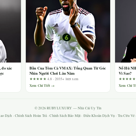
, đo xác
Bầu Cua Tôm Cá VMAX: Tổng Quan Từ Góc
Nổ Hũ NH8
ược
Nhìn Người Chơi Lâu Năm
Vì Sao?
★★★★★
4.8 · 2035+ lượt xem
★★★★
Xem Chi Tiết →
Xem Chi T
© 2026 RUBYLUXURY — Nhà Cái Uy Tín
iao Dịch
·
Chính Sách Hoàn Trả
·
Chính Sách Bảo Mật
·
Điều Khoản Dịch Vụ
·
Tra Cứu Vé