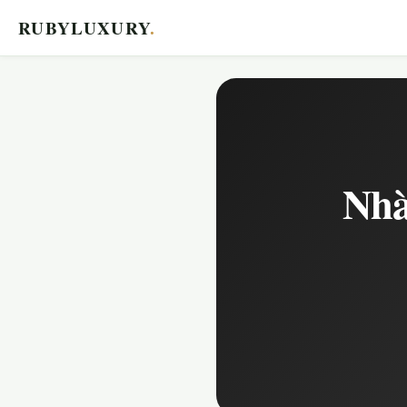
RUBYLUXURY
.
Nhà