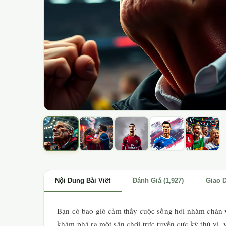
Nội Dung Bài Viết
Đánh Giá (1,927)
Giao 
Bạn có bao giờ cảm thấy cuộc sống hơi nhàm chán v
khám phá ra một sân chơi trực tuyến cực kỳ thú vị,