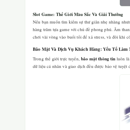
Slot Game: Thế Giới Màu Sắc Và Giải Thưởng
Nếu bạn muốn tìm kiếm sự thư giãn nhẹ nhàng nhưng
hàng trăm tựa game với chủ đề phong phú. Âm thanh
chơi vài vòng vào buổi tối để xả stress, và đôi kh
Bảo Mật Và Dịch Vụ Khách Hàng: Yếu Tố Làm 
bảo mật thông tin
Trong thế giới trực tuyến,
luôn là
dữ liệu cá nhân và giao dịch đều được bảo vệ tuyệt đ