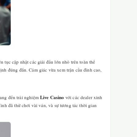
n tục cập nhật các giải đấu lớn nhỏ trên toàn thế
 định đúng đắn. Cảm giác vừa xem trận cầu đỉnh cao,
Live Casino
ang đến trải nghiệm
với các dealer xinh
ình đã thử chơi vài ván, và sự tương tác thời gian