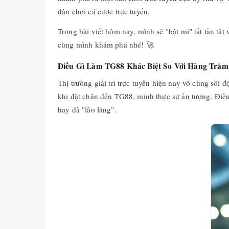
dân chơi cá cược trực tuyến.
Trong bài viết hôm nay, mình sẽ "bật mí" tất tần tật
cùng mình khám phá nhé! 🚀
Điều Gì Làm TG88 Khác Biệt So Với Hàng Tră
Thị trường giải trí trực tuyến hiện nay vô cùng sô
khi đặt chân đến TG88, mình thực sự ấn tượng. Điều 
hay đã "lão làng".