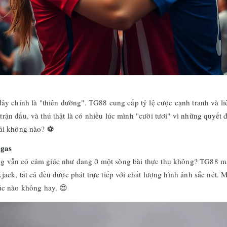
ây chính là "thiên đường". TG88 cung cấp tỷ lệ cược cạnh tranh và liê
rận đấu, và thú thật là có nhiều lúc mình "cười tươi" vì những quyết
hải không nào? ⚽
egas
ng vẫn có cảm giác như đang ở một sòng bài thực thụ không? TG88 m
ack, tất cả đều được phát trực tiếp với chất lượng hình ảnh sắc nét. M
lúc nào không hay. 😍