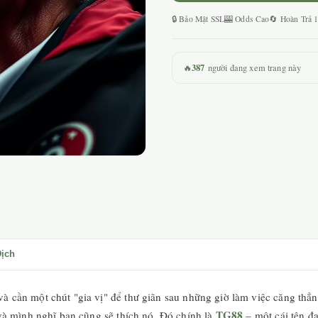
🔒 Bảo Mật SSL
🎰 Odds Cao
🔄 Hoàn Trả 
387
🔥
người đang xem trang này
Dịch
à cần một chút "gia vị" để thư giãn sau những giờ làm việc căng thẳ
TG88
 và mình nghĩ bạn cũng sẽ thích nó. Đó chính là
– một cái tên đ