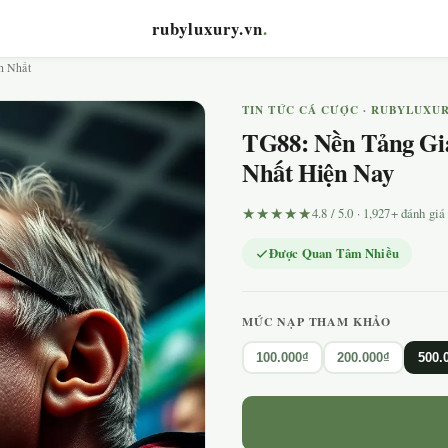
rubyluxury.vn
.
h Nhất
TIN TỨC CÁ CƯỢC · RUBYLUXU
TG88: Nền Tảng Giả
Nhất Hiện Nay
★★★★★
4.8 / 5.0 · 1,927+ đánh gi
Được Quan Tâm Nhiều
MỨC NẠP THAM KHẢO
100.000₫
200.000₫
500.