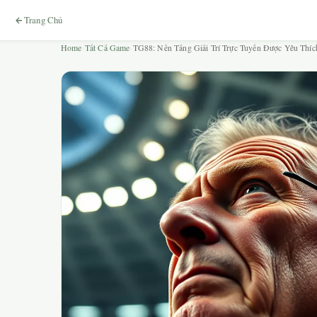
Trang Chủ
Home
›
Tất Cả Game
›
TG88: Nền Tảng Giải Trí Trực Tuyến Được Yêu Thíc