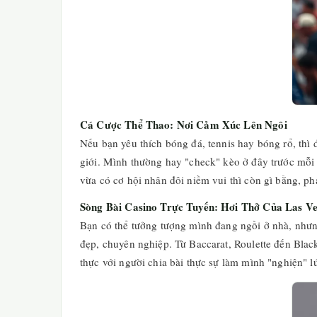
Cá Cược Thể Thao: Nơi Cảm Xúc Lên Ngôi
Nếu bạn yêu thích bóng đá, tennis hay bóng rổ, thì đ
giới. Mình thường hay "check" kèo ở đây trước mỗi t
vừa có cơ hội nhân đôi niềm vui thì còn gì bằng, p
Sòng Bài Casino Trực Tuyến: Hơi Thở Của Las V
Bạn có thể tưởng tượng mình đang ngồi ở nhà, như
đẹp, chuyên nghiệp. Từ Baccarat, Roulette đến Blackj
thực với người chia bài thực sự làm mình "nghiện" 