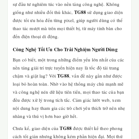
sự đầu tư nghiêm túc vào nền tảng công nghệ. Không
TG88
giống như nhiều đối thủ khác,
sử dụng giao diện
được tối ưu hóa đến từng pixel, giúp người dùng có thể
thao tác mượt mà trên mọi thiết bị, từ máy tính bàn cho
đến điện thoại di động.
Công Nghệ Tối Ưu Cho Trải Nghiệm Người Dùng
Bạn có biết, một trong những điểm yếu lớn nhất của các
nền tảng giải trí trực tuyến hiện nay là tốc độ tải trang
TG88
chậm và giật lag? Với
, vấn đề này gần như được
loại bỏ hoàn toàn. Nhờ vào hệ thống máy chủ mạnh mẽ
và công nghệ nén dữ liệu tiên tiến, mọi thao tác của bạn
đều được xử lý trong tích tắc. Cảm giác lướt web, xem
nội dung hay tham gia các trò chơi yêu thích trở nên nhẹ
nhàng và thú vị hơn bao giờ hết.
TG88
Chưa kể, giao diện của
được thiết kế theo phong
cách tối giản nhưng không kém phần hiện đại. Mọi thứ