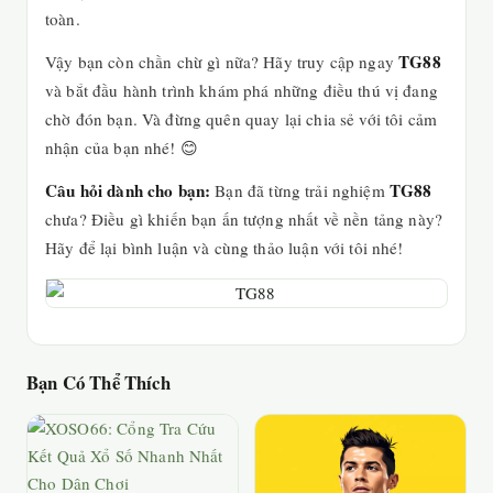
toàn.
TG88
Vậy bạn còn chần chừ gì nữa? Hãy truy cập ngay
và bắt đầu hành trình khám phá những điều thú vị đang
chờ đón bạn. Và đừng quên quay lại chia sẻ với tôi cảm
nhận của bạn nhé! 😊
Câu hỏi dành cho bạn:
TG88
Bạn đã từng trải nghiệm
chưa? Điều gì khiến bạn ấn tượng nhất về nền tảng này?
Hãy để lại bình luận và cùng thảo luận với tôi nhé!
Bạn Có Thể Thích